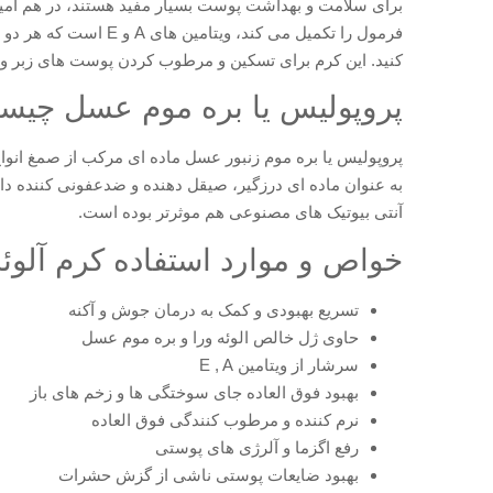
برای سلامت و بهداشت پوست بسیار مفید هستند، در هم آمیخته
فرمول را تکمیل می ک
کنید. این کرم برای تسکین و مرطوب کردن پوست های زبر و
پروپولیس یا بره موم عسل چی
پروپولیس یا بره موم زنبور عسل ماده ای مرکب از صمغ انواع 
به عنوان ماده ای درزگیر، صیقل دهنده و ضدعفونی کننده داخل
آنتی بیوتیک های مصنوعی هم موثرتر بوده است.
خواص و موارد استفاده کرم آلوئ
تسریع بهبودی و کمک به درمان جوش و آکنه
حاوی ژل خالص الوئه ورا و بره موم عسل
سرشار از ویتامین E , A
بهبود فوق العاده جای سوختگی ها و زخم های باز
نرم کننده و مرطوب کنندگی فوق العاده
رفع اگزما و آلرژی های پوستی
بهبود ضایعات پوستی ناشی از گزش حشرات