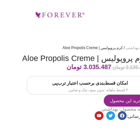
بهداشتی
/ کرم پروپولیس | Aloe Propolis Creme
روپولیس | Aloe Propolis Creme
3.035.487
تومان
3.135
تومان
امکان قسط‌بندی برحسب اعتبار ترب‌پی
۴ قسط ماهانه. بدون سود، چک و ضامن.
رید این محصول
ه محصول:
بهداشتی
سانی: