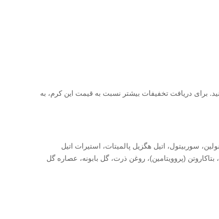
د. برای دریافت تخفیفات بیشتر نسبت به قیمت این کرم، به
ئه ورا)، استیرات گلیسیریل، پروپیلن گلیکول، الکل ستیل، استیرات ۱۰۰- پی¬ای¬جی، لانولین، سوربیتول، اتیل هگزیل پالمیتات، استیرات اتیل
گزیل، آلانسیون، بره موم عسل طبیعی، عصاره عسل، الکل لانولین، دایمتیکون، توکوفرول (ویتامین E طبیعی)، بتاکاروتن (پروویتامین)، روغن ذرت، گل بابونه، عصاره گل