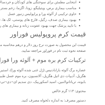
انتخابی مطمئن برای سوختگی های کودکان و خردسال
مناسب بیماری برص، ویتیلیگو، زونا، اگزما، زخم بست
حاوی ترکیبی از آلوئه ورا و پراپولیس زنبور عسل
بهبود بیماری صدف، زگیل، قارچ های پوستی، لک ها، ت
با تایید پزشک جهت بهبود عفونت زنانه و بیماری های ر
قیمت کرم پروپولیس فوراور
قیمت این محصول به صورت نرخ روز دلار و درهم محاسبه میشو
صفحه نحوه ثبت نام در فوراور مراجعه نمایید.
ترکیبات کرم بره موم + آلوئه ورا فورا
بابونه، تریاتانولامین، اسید اسکوربیک، دی سدیم ای¬دی¬تی¬ای
محتوی: ۱۱۳ گرم خالص
دستور مصرف: به اندازه دلخواه مصرف کنید.