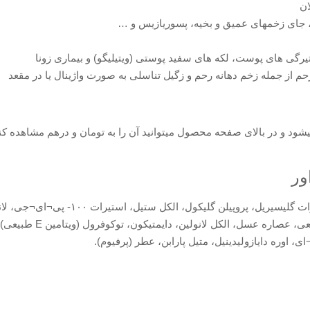
ان
ر، جای زخمهای عمیق و بخیه، پسوریازیس و …
یرگی های پوست، لکه های سفید پوستی (ویتیلیگو) و بیماری زونا
حم از جمله زخم دهانه رحم و زگیل تناسلی به صورت واژینال یا در مقعد
د و در بالای صفحه محصول میتوانید آن را به تومان و درهم مشاهده کنی
ور
عصاره برگ آلوئه بارابادنیس (ژل غنی شده آلو
هگزیل، آدیپات دی اتیل ه
، اوره دایازولیدینیل، متیل پارابن، عطر (پرفیوم).