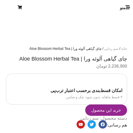
منو
خانه
/
سم زدایی
/ چای گیاهی آلوئه ورا | Aloe Blossom Herbal Tea
چای گیاهی آلوئه ورا | Aloe Blossom Herbal Tea
2.236.900
تومان
امکان قسط‌بندی برحسب اعتبار ترب‌پی
۴ قسط ماهانه. بدون سود، چک و ضامن.
خرید این محصول
دسته محصول:
سم زدایی
هم رسانی: