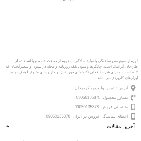
لورم ایپسوم متن ساختگی با تولید سادگی نامفهوم از صنعت چاپ، و با استفاده از
طراحان گرافیک است، چاپگرها و متون بلکه روزنامه و مجله در ستون و سطرآنچنان که
لازم است، و برای شرایط فعلی تکنولوژی مورد نیاز، و کاربردهای متنوع با هدف بهبود
ابزارهای کاربردی می باشد.
آدرس : تبریز، ولیعصر، کریمخان
مشاور محصول: 09050135878
پشتیبانی فروش: 09050135878
اعطای نمایندگی فروش در ایران: 09050135878
آخرین مقالات