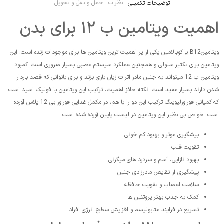
نظرات
حمل و نقل و تحویل
توضیحات تکمیلی
اهمیت ویتامین ب ۱۲ برای بدن
ویتامینB12 یا کوبالامین یکی از پر اهمیت ترین ویتامین ها برای موجودات زنده است. این
ویتامین برای تکثیر سلولی و همچنین عملکرد سیستم عصبی بسیار ضروری است. کمبود
ویتامین ب 12 میتواند به جنین مادر اثرات زیان باری بزند و برای بانوانی که قصد باردار
شدن دارند بسیار مفید است. نکته حائز اهمیت، ترکیب این ویتامین با فولیک اسید است
که کمپانی فوراورلیوینگ ترکیب این دو را با هم، در مکمل غذایی فوراور بی 12 پلاس آورده
است. خواص بی نظیر این ویتامین در لیست پایین آورده شده است.
پیشگیری موثر و بهبود کم خونی
تقویت قلب
بهبود نازایی، آسم و سردرد های میگرنی
پیشگیری از نقایص مادرزادی جنین
سلامت اعصاب و تقویت حافظه
کمک به جذب بهتر پروتئین ها
تسریع در فرایند متابولیسم و افزایش سطح انرژی افراد