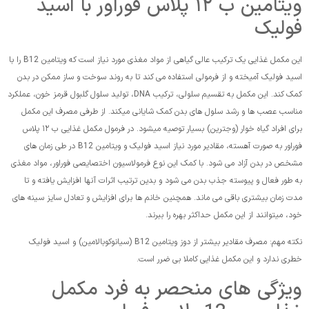
ویتامین ب ۱۲ پلاس فوراور با اسید
فولیک
این مکمل غذایی یک ترکیب عالی گیاهی از مواد مغذی مورد نیاز است که ویتامین B12 را با
اسید فولیک آمیخته و از فرمولی استفاده می کند تا به روند سوخت و ساز ممکن در بدن
کمک کند. این مکمل به تقسیم سلولی، ترکیب DNA، تولید سلول گلبول قرمز خون، عملکرد
مناسب عصب ها و رشد سلول های بدن کمک شایانی میکند. از طرفی مصرف این مکمل
برای افراد گیاه خوار (وجترین) بسیار توصیه میشود. در فرمول مکمل غذایی ب ۱۲ پلاس
فوراور به صورت آهسته، مقادیر مورد نیاز اسید فولیک و ویتامین B12 در طی زمان های
مشخص در بدن آزاد می شود. با کمک این نوع فرمولاسیون اختصایصی فوراور، مواد مغذی
به طور فعال و پیوسته جذب بدن می شود و بدین ترتیب اثرات آنها افزایش یافته و تا
مدت زمان بیشتری باقی می ماند. همچنین خانم ها برای افزایش و تعادل سایز سینه های
خود، میتوانند از این مکمل حداکثر بهره را ببرند.
نکته مهم: مصرف مقادیر بیشتر از دوز ویتامین B12 (سیانوکوبالامین) و اسید فولیک
خطری ندارد و این مکمل غذایی کاملا بی ضرر است.
ویژگی های منحصر به فرد مکمل