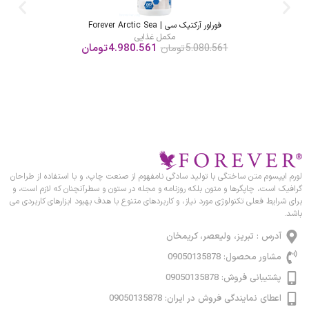
فوراور آرکتیک سى | Forever Arctic Sea
مکمل غذایی
4.980.561
تومان
5.080.561
تومان
لورم ایپسوم متن ساختگی با تولید سادگی نامفهوم از صنعت چاپ، و با استفاده از طراحان
گرافیک است، چاپگرها و متون بلکه روزنامه و مجله در ستون و سطرآنچنان که لازم است، و
برای شرایط فعلی تکنولوژی مورد نیاز، و کاربردهای متنوع با هدف بهبود ابزارهای کاربردی می
باشد.
آدرس : تبریز، ولیعصر، کریمخان
مشاور محصول: 09050135878
پشتیبانی فروش: 09050135878
اعطای نمایندگی فروش در ایران: 09050135878