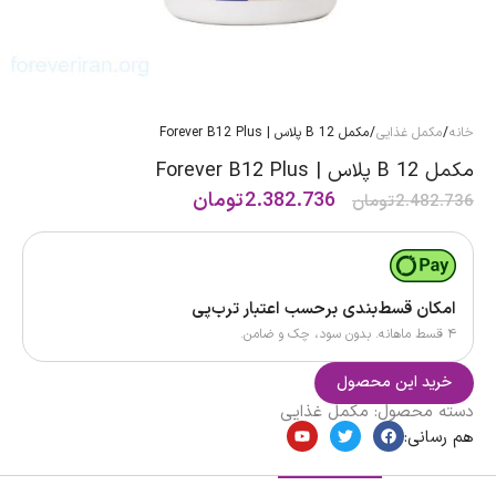
خانه
/
مکمل غذایی
/ مکمل B 12 پلاس | Forever B12 Plus
مکمل B 12 پلاس | Forever B12 Plus
2.382.736
تومان
2.482.736
تومان
امکان قسط‌بندی برحسب اعتبار ترب‌پی
۴ قسط ماهانه. بدون سود، چک و ضامن.
خرید این محصول
دسته محصول:
مکمل غذایی
هم رسانی: