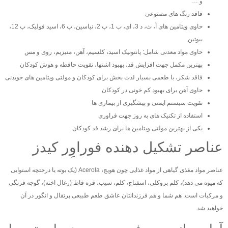
و …
فاقد رنگ های مصنوعی
حاوی ویتامین های آ، ث، د 3، ای، ب 1، ب 2، نیاسین، ب 6، اسید فولیک، ب 12،
بیوتین
حاوی مواد معدنی شامل: پانتونیک اسید، کلسیم، آهن، منیزیم، روی و مس
بهترین مکمل جهت افزایش قد، بهبود اشتها، تقویت حافظه و هوش کودکان
فاقد شکر، با طعمی بسیار لذت بخش برای کودکان و مولتی ویتامین های جویدنی
حاوی آهن برای بهبود کم خونی در کودکان
تقویت سیستم ایمنی و پیشگیری از بیماری ها
استفاده از تکنیک های به روز جهت فراوری
یکی از بهترین مولتی ویتامین ها برای رشد قد کودکان
عناصر تشکیل دهنده فوراوِر کیدز
عناصر مواد مغذی گیاهی از مواد غذایی چون هویج، Acerola (یک بوته یا درختچه استوایی
که میوه می دهد)، کلم بروکلی، اسفناج، کلم، سیب، قره قاط (زغال اخته)، گوجه فرنگی
و مرکبات است. هم شما و هم فرزندانتان عاشق طعم طبیعی پرتقال و انگور در آن
خواهید شد.