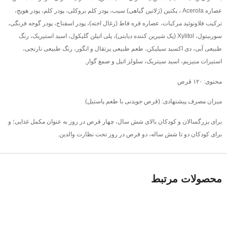
عصاره Acerola ، پکتین (ژلاتین گیاهی) سیب، پودر کلم بروکلی، پودر کلم، پودر هویج،
ترکیب فلاونوئید مرکبات، عصاره قره قاط (زغال اخته)، پودر اسفناج، پودر گوجه فرنگی،
سوربیتول، Xylitol (یک شیرین کننده دیابتی)، پلی اتیلن گلیکول، اسید استیریک، رنگ
طبیعی آبی، دی اکسید سیلیکن، طعم طبیعی پرتقال و انگور، رنگ طبیعی نارنجی،
استیرات منیزیم، اسید سیتریک، سلولز اتیل و صمغ گوار.
محتوی: ۱۲۰ قرص
میزان مصرف پیشنهادی: (قرص جویدنی با طعم پاستیل)
برای بزرگسالان و کودکان بالای شش سال، چهار قرص در روز به عنوان مکمل غذایی؛ و
برای کودکان دو تا شش ساله، دو قرص در روز تحت نظارت والدین.
محصولات مرتبط