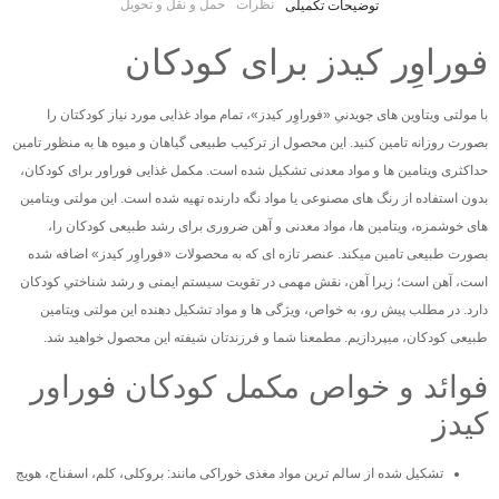
نظرات
حمل و نقل و تحویل
توضیحات تکمیلی
فوراوِر کیدز برای کودکان
با مولتی ویتاوین های جویدنیِ «فوراوِر کیدز»، تمام مواد غذایی مورد نیاز کودکتان را
بصورت روزانه تامین کنید. این محصول از ترکیب طبیعی گیاهان و میوه ها به منظور تامین
حداکثری ویتامین ها و مواد معدنی تشکیل شده است. مکمل غذایی فوراور برای کودکان،
بدون استفاده از رنگ های مصنوعی یا مواد نگه دارنده تهیه شده است. این مولتی ویتامین
های خوشمزه، ویتامین ها، مواد معدنی و آهن ضروری برای رشد طبیعی کودکان را،
بصورت طبیعی تامین میکند. عنصر تازه ای که به محصولات «فوراوِر کیدز» اضافه شده
است، آهن است؛ زیرا آهن، نقش مهمی در تقویت سیستم ایمنی و رشد شناختیِ کودکان
دارد. در مطلب پیش رو، به خواص، ویژگی ها و مواد تشکیل دهنده این مولتی ویتامین
طبیعی کودکان، میپردازیم. مطمعنا شما و فرزندتان شیفته این محصول خواهید شد.
فوائد و خواص مکمل کودکان فوراور
کیدز
تشکیل شده از سالم ترین مواد مغذی خوراکی مانند: بروکلی، کلم، اسفناج، هویج