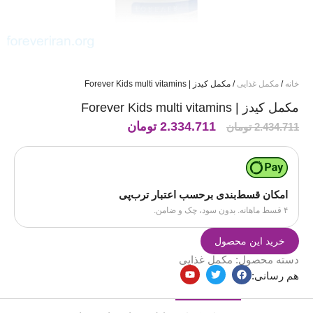
خانه
/
مکمل غذایی
/ مکمل کیدز | Forever Kids multi vitamins
مکمل کیدز | Forever Kids multi vitamins
2.334.711
تومان
2.434.711
تومان
امکان قسط‌بندی برحسب اعتبار ترب‌پی
۴ قسط ماهانه. بدون سود، چک و ضامن.
خرید این محصول
دسته محصول:
مکمل غذایی
هم رسانی: