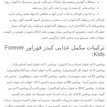
مشکلات گوارش و هضم مثل سلیاک، سرطان، فیبروز سیستیک یا التهاب روده
جراحی‌هایی که معده یا روده را تحت تأثیر قرار می‌دهند.
بد غذا بودن کودکان یا عادت کردن آنها به غذاهایی که مواد مغذی زیادی ندارند.
کودکانی که رژیم‌های گیاه‌خواری دارند، بیشتر در معرض کمبود کلسیم، آهن، روی و
ویتامین‌های D و B12 قرار دارند. رژیم‌های گیاه‌خواری می‌توانند برای کودکان بسیار
خطرناک باشند، بخصوص که ویتامین بسیار مهمی مانند B12 به صورت طبیعی در گوشت
حیوانات یافت می‌شود و به سختی قابل جایگزینی است.
ترکیبات مکمل غذایی کیدز فوراور Forever
Kids:
ویتامین A (به عنوان استات و بتا کاروتن) ، ویتامین C (به عنوان اسید آسکوربیک) ،
ویتامین D (به عنوان کل کلسیفرول) ، ویتامین E (به عنوان استات دی-آلفا توکوفرول) ،
ویتامین B1 (به عنوان مونونیترات تیامون، ویتامین B2 (به عنوان ریبوفلاوین) ، نیاسین (به
عنوان نیاسین آمید) ، ویتامین B6 (به عنوان پیری دکسین HCI) ، فولات (به عنوان اسید
فولیک) ، ویتامین B12( به عنوان سیانو کوبالامین) ، بیوتین(که به آن ویتامین H نیز می
گویند، نوعی ویتامین B قابل حل در آب است)، اسید پنتوتنیک (به عنوان دی کلسیم
پنتوتنات) ، کلسیم (به عنوان سربونات کلسیم) ، منیزیم (به عنوان اکسید منیزیم) ، زینک (
به عنوان زینک اکسید) ، مس (به عنوان اکسید مس) ، منگنز (به عنوان گلوکونات منگنز) ،