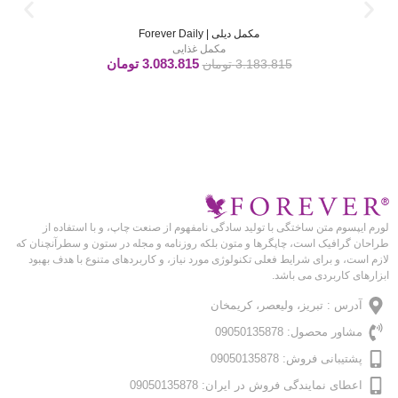
مکمل دیلی | Forever Daily
مکمل غذایی
3.083.815
تومان
3.183.815
تومان
لورم ایپسوم متن ساختگی با تولید سادگی نامفهوم از صنعت چاپ، و با استفاده از
طراحان گرافیک است، چاپگرها و متون بلکه روزنامه و مجله در ستون و سطرآنچنان که
لازم است، و برای شرایط فعلی تکنولوژی مورد نیاز، و کاربردهای متنوع با هدف بهبود
ابزارهای کاربردی می باشد.
آدرس : تبریز، ولیعصر، کریمخان
مشاور محصول: 09050135878
پشتیبانی فروش: 09050135878
اعطای نمایندگی فروش در ایران: 09050135878