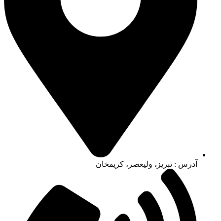
آدرس : تبریز، ولیعصر، کریمخان