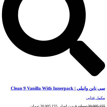
سی ناین وانیلی | Clean 9 Vanilla With Innerpack
مکمل غذایی
20.005.155
تومان
قیمت اصلی 20.005.155 تومان