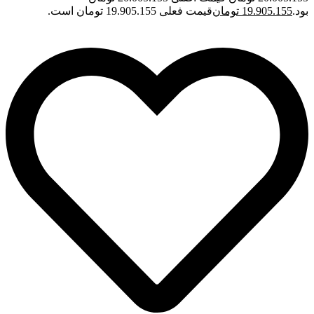
بود.
19.905.155
تومان
قیمت فعلی 19.905.155 تومان است.