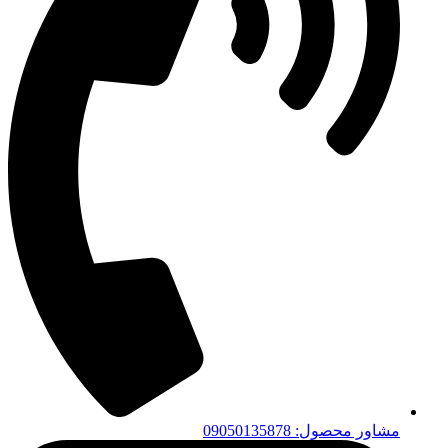
مشاور محصول: 09050135878