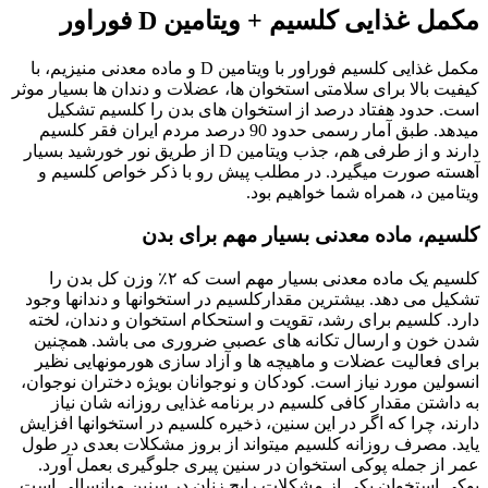
مکمل غذایی کلسیم + ویتامین D فوراور
مکمل غذایی کلسیم فوراور با ویتامین D و ماده معدنی منیزیم، با
کیفیت بالا برای سلامتی استخوان ها، عضلات و دندان ها بسیار موثر
است. حدود هفتاد درصد از استخوان های بدن را کلسیم تشکیل
میدهد. طبق آمار رسمی حدود 90 درصد مردم ایران فقر کلسیم
دارند و از طرفی هم، جذب ویتامین D از طریق نور خورشید بسیار
آهسته صورت میگیرد. در مطلب پیش رو با ذکر خواص کلسیم و
ویتامین د، همراه شما خواهیم بود.
کلسیم، ماده معدنی بسیار مهم برای بدن
کلسیم یک ماده معدنی بسیار مهم است که ۲٪ وزن کل بدن را
تشکیل می دهد. بیشترین مقدارکلسیم در استخوانها و دندانها وجود
دارد. کلسیم برای رشد، تقویت و استحکام استخوان و دندان، لخته
شدن خون و ارسال تکانه های عصبی ضروری می باشد. همچنین
برای فعالیت عضلات و ماهیچه ها و آزاد سازی هورمونهایی نظیر
انسولین مورد نیاز است. کودکان و نوجوانان بویژه دختران نوجوان،
به داشتن مقدار کافی کلسیم در برنامه غذایی روزانه شان نیاز
دارند، چرا که اگر در این سنین، ذخیره کلسیم در استخوانها افزایش
یاید. مصرف روزانه کلسیم میتواند از بروز مشکلات بعدی در طول
عمر از جمله پوکی استخوان در سنین پیری جلوگیری بعمل آورد.
پوکی استخوان یکی از مشکلات رایج زنان در سنین میانسالی است