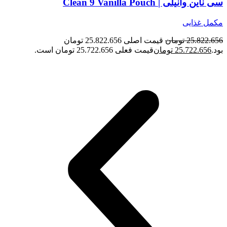
سی ناین وانیلی | Clean 9 Vanilla Pouch
مکمل غذایی
25.822.656
تومان
قیمت اصلی 25.822.656 تومان
بود.
25.722.656
تومان
قیمت فعلی 25.722.656 تومان است.