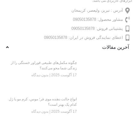
ابزارهای کاربردی می باشد.
آدرس : تبریز، ولیعصر، کریمخان
مشاور محصول: 09050135878
پشتیبانی فروش: 09050135878
اعطای نمایندگی فروش در ایران: 09050135878
آخرین مقالات
چگونه مکمل‌های طبیعی فوراور خستگی را از
زندگی شما محو می‌کنند؟
17 آگوست 2025
بدون دیدگاه
انواع حالت دهنده موی فر؛ موس، کرم مو یا ژل
کدام یک بهتر است؟
17 آگوست 2025
بدون دیدگاه