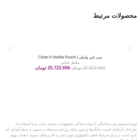
محصولات مرتبط
سی ناین وانیلی | Clean 9 Vanilla Pouch
مکمل غذایی
25.722.656
تومان
25.822.656
تومان
لورم ایپسوم متن ساختگی با تولید سادگی نامفهوم از صنعت چاپ، و با استفاده از
طراحان گرافیک است، چاپگرها و متون بلکه روزنامه و مجله در ستون و سطرآنچنان که
لازم است، و برای شرایط فعلی تکنولوژی مورد نیاز، و کاربردهای متنوع با هدف بهبود