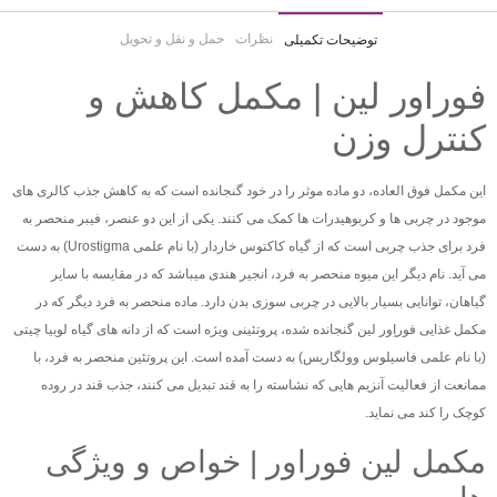
نظرات
حمل و نقل و تحویل
توضیحات تکمیلی
فوراور لین | مکمل کاهش و
کنترل وزن
این مکمل فوق العاده، دو ماده موثر را در خود گنجانده است که به کاهش جذب کالری های
موجود در چربی ها و کربوهیدرات ها کمک می کنند. یکی از این دو عنصر، فیبر منحصر به
فرد برای جذب چربی است که از گیاه کاکتوس خاردار (با نام علمی Urostigma) به دست
می آید. نام دیگر این میوه منحصر به فرد، انجیر هندی میباشد که در مقایسه با سایر
گیاهان، توانایی بسیار بالایی در چربی سوزی بدن دارد. ماده منحصر به فرد دیگر که در
مکمل غذایی فوراِور لین گنجانده شده، پروتئینی ویژه است که از دانه های گیاه لوبیا چیتی
(با نام علمی فاسیلوس وولگاریس) به دست آمده است. این پروتئین منحصر به فرد، با
ممانعت از فعالیت آنزیم هایی که نشاسته را به قند تبدیل می کنند، جذب قند در روده
کوچک را کند می نماید.
مکمل لین فوراور | خواص و ویژگی