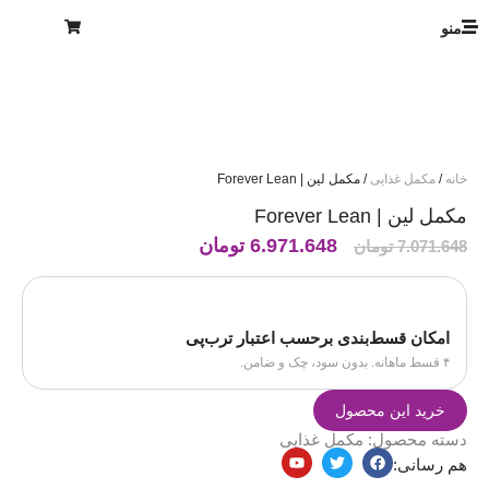
منو
خانه
/
مکمل غذایی
/ مکمل لین | Forever Lean
مکمل لین | Forever Lean
6.971.648
تومان
7.071.648
تومان
امکان قسط‌بندی برحسب اعتبار ترب‌پی
۴ قسط ماهانه. بدون سود، چک و ضامن.
خرید این محصول
دسته محصول:
مکمل غذایی
هم رسانی: