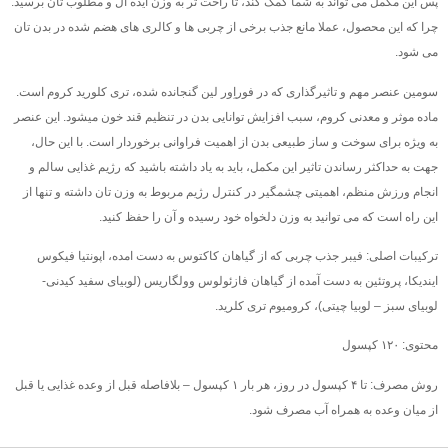
پس این مکمل می تواند به شما کمک کند، تا راحت تر به وزن ایده آل و مطلوب تان برسید.
چرا که این محصول، عملا مانع جذب برخی از چربی ها و کالری های هضم شده در بدن تان
می شود.
سومین عنصر مهم و تاثیرگذاری که در فوراِور لین گنجانده شده، تری کلورید کروم است.
ماده موثر و معدنی کروم، سبب افزایش توانایی بدن در تنظیم قند خون میشود. این عنصر
به ویژه برای سوخت و ساز طبیعی بدن از اهمیت فراوانی برخوردار است. با این حال،
جهت به حداکثر رساندن تاثیر این مکمل، باید به یاد داشته باشید که رژیم غذایی سالم و
انجام ورزش منظم، اهمیتی چشمگیر در کنترل رژیم مربوط به وزن تان داشته و تنها از
این راه است که می توانید به وزن دلخواه خود رسیده و آن را حفظ کنید.
ترکیبات اصلی: فیبر جذب چربی که از گیاهان کاکتوس به دست امده، اپونتیا فیکوس
ایندیکا، پروتئین به دست آمده از گیاهان فازئولوس وولگاریس (لوبیای سفید کیدنی-
لوبیای سبز – لوبیا چیتی)، کرومیوم تری کلرید.
محتوی: ۱۲۰ کپسول
روش مصرف: تا ۴ کپسول در روز، هر بار ۱ کپسول – بلافاصله قبل از وعده غذایی یا قبل
از میان وعده به همراه آب مصرف شود.