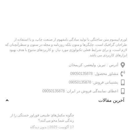
لورم ایپسوم متن ساختگی با تولید سادگی نامفهوم از صنعت چاپ، و با استفاده از
طراحان گرافیک است، چاپگرها و متون بلکه روزنامه و مجله در ستون و سطرآنچنان که
لازم است، و برای شرایط فعلی تکنولوژی مورد نیاز، و کاربردهای متنوع با هدف بهبود
ابزارهای کاربردی می باشد.
آدرس : تبریز، ولیعصر، کریمخان
مشاور محصول: 09050135878
پشتیبانی فروش: 09050135878
اعطای نمایندگی فروش در ایران: 09050135878
آخرین مقالات
چگونه مکمل‌های طبیعی فوراور خستگی را از
زندگی شما محو می‌کنند؟
17 آگوست 2025
بدون دیدگاه