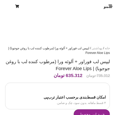
منو
خانه
/
بهداشتی
/ لیپس لب فوراور + آلوئه ورا (مرطوب کننده لب با روغن جوجوبا) |
Forever Aloe Lips
لیپس لب فوراور + آلوئه ورا (مرطوب کننده لب با روغن
جوجوبا) | Forever Aloe Lips
635.312
تومان
735.312
تومان
امکان قسط‌بندی برحسب اعتبار ترب‌پی
۴ قسط ماهانه. بدون سود، چک و ضامن.
خرید این محصول