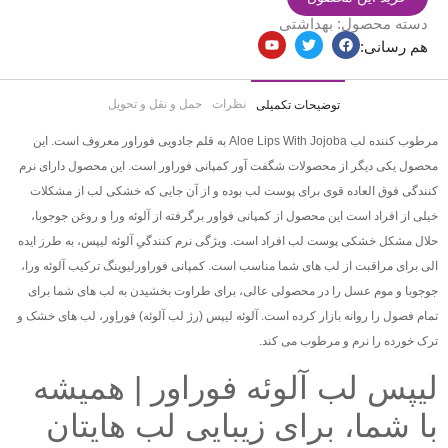
دسته محصول:
بهداشتی
هم رسانی:
نظرات
حمل و نقل و تحویل
توضیحات تکمیلی
مرطوب کننده لب Aloe Lips With Jojoba به قلم جادویی فوراور معروف است. این
محصول یکی دیگر از محصولات شگفت آور کمپانی فوراور است. این محصول دارای نرم
کنندگی فوق العاده قوی برای پوست لب بوده و از آن جایی که خشکی لب از مشکلات
خیلی از افراد است این محصول از کمپانی فواور برگرفته از آلوئه ورا و روغن جوجوبا،
حلال مشکل خشکی پوست لب افراد است. ویژگی نرم کنندگیِ آلوئه لیپس، به طرز ایده
الی برای مراقبت از لب های شما مناسب است. کمپانی فوراورلیوینگ ترکیب آلوئه ورا،
جوجوبا و موم عسل را در محصولی عالی، برای طراوت بخشیدن به لب های شما برای
تمام فصول را روانه بازار کرده است. آلوئه لیپس (رژ لب آلوئه) فوراِور، لب های خشک و
ترک خورده را نرم و مرطوب می کند.
لیپس لب آلوئه فوراور | همیشه
با شما، برای زیبایی لب هایتان