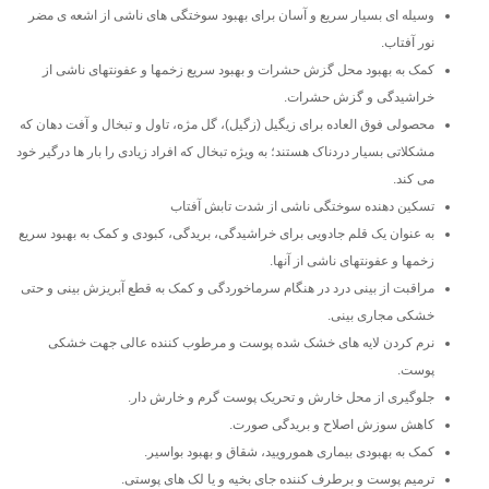
وسیله ای بسیار سریع و آسان برای بهبود سوختگی های ناشی از اشعه ی مضر
نور آفتاب.
کمک به بهبود محل گزش حشرات و بهبود سریع زخمها و عفونتهای ناشی از
خراشیدگی و گزش حشرات.
محصولی فوق العاده برای زیگیل (زگیل)، گل مژه، تاول و تبخال و آفت دهان که
مشکلاتی بسیار دردناک هستند؛ به ویژه تبخال که افراد زیادی را بار ها درگیر خود
می کند.
تسکین دهنده سوختگی ناشی از شدت تابش آفتاب
به عنوان یک قلم جادویی برای خراشیدگی، بریدگی، کبودی و کمک به بهبود سریع
زخمها و عفونتهای ناشی از آنها.
مراقبت از بینی درد در هنگام سرماخوردگی و کمک به قطع آبریزش بینی و حتی
خشکی مجاری بینی.
نرم کردن لایه های خشک شده پوست و مرطوب کننده عالی جهت خشکی
پوست.
جلوگیری از محل خارش و تحریک پوست گرم و خارش دار.
کاهش سوزش اصلاح و بریدگی صورت.
کمک به بهبودی بیماری همورویید، شقاق و بهبود بواسیر.
ترمیم پوست و برطرف کننده جای بخیه و یا لک های پوستی.