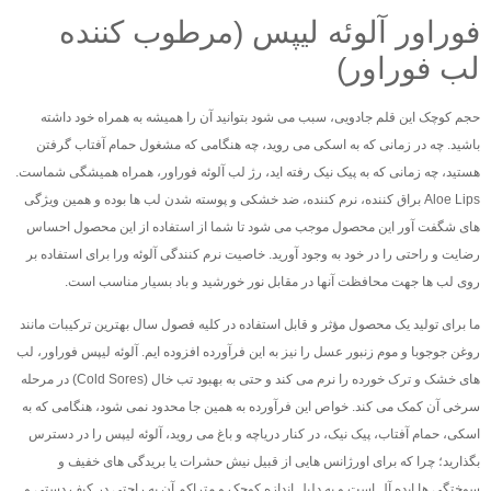
فوراور آلوئه لیپس (مرطوب کننده
لب فوراور)
حجم کوچک این قلم جادویی، سبب می شود بتوانید آن را همیشه به همراه خود داشته
باشید. چه در زمانی که به اسکی می روید، چه هنگامی که مشغول حمام آفتاب گرفتن
هستید، چه زمانی که به پیک نیک رفته اید، رژ لب آلوئه فوراور، همراه همیشگی شماست.
Aloe Lips براق کننده، نرم کننده، ضد خشکی و پوسته شدن لب ها بوده و همین ویژگی
های شگفت آور این محصول موجب می شود تا شما از استفاده از این محصول احساس
رضایت و راحتی را در خود به وجود آورید. خاصیت نرم کنندگی آلوئه ورا برای استفاده بر
روی لب ها جهت محافظت آنها در مقابل نور خورشید و باد بسیار مناسب است.
ما برای تولید یک محصول مؤثر و قابل استفاده در کلیه فصول سال بهترین ترکیبات مانند
روغن جوجوبا و موم زنبور عسل را نیز به این فرآورده افزوده ایم. آلوئه لیپس فوراور، لب
های خشک و ترک خورده را نرم می کند و حتی به بهبود تب خال (Cold Sores) در مرحله
سرخی آن کمک می کند. خواص این فرآورده به همین جا محدود نمی شود، هنگامی که به
اسکی، حمام آفتاب، پیک نیک، در کنار دریاچه و باغ می روید، آلوئه لیپس را در دسترس
بگذارید؛ چرا که برای اورژانس هایی از قبیل نیش حشرات یا بریدگی های خفیف و
سوختگی ها ایده آل است و به دلیل اندازه کوچک و متراکم آن به راحتی در کیف دستی و