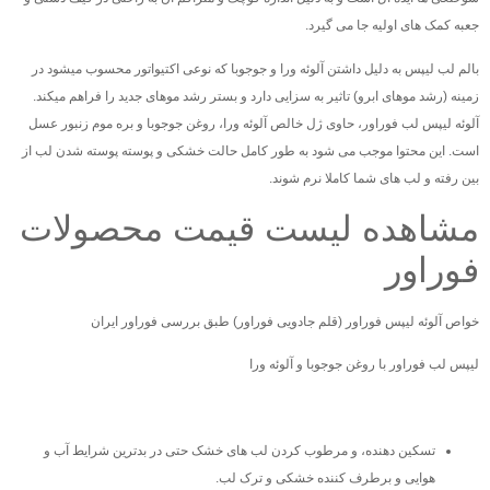
جعبه کمک های اولیه جا می گیرد.
بالم لب لیپس به دلیل داشتن آلوئه ورا و جوجوبا که نوعی اکتیواتور محسوب میشود در
زمینه (رشد موهای ابرو) تاثیر به سزایی دارد و بستر رشد موهای جدید را فراهم میکند.
آلوئه لیپس لب فوراور، حاوی ژل خالص آلوئه ورا، روغن جوجوبا و بره موم زنبور عسل
است. این محتوا موجب می شود به طور کامل حالت خشکی و پوسته پوسته شدن لب از
بین رفته و لب های شما کاملا نرم شوند.
مشاهده لیست قیمت محصولات
فوراور
خواص آلوئه لیپس فوراور (قلم جادویی فوراور) طبق بررسی فوراور ایران
لیپس لب فوراور با روغن جوجوبا و آلوئه ورا
تسکین دهنده، و مرطوب کردن لب های خشک حتی در بدترین شرایط آب و
هوایی و برطرف کننده خشکی و ترک لب.