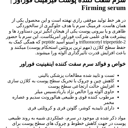
سرم سفت کننده پوست فیرمینگ فوراور |
Firming serum
در هر خط تولید موفقی رازی نهفته است و این محصول یکی از
همان هاست. فرمینگ سرم با هدف جلوگیری از سالخوردگی
ظاهری و یا بیرونی پوست یکی از هیجان انگیز ترین دستاورد ها و
پیشرفت های علمی شرکت فوراور امریکاست. این سرم با حضور
trifluoracetyl tripepetide-2 و آمینو أسید peptide که همگی کمک به
حفظ سطح کلاژن (مهم ترین پروتئین استحکام پوست) میکنند و
باعث افزایش قدرت تأثیرگذاری آلوئه ورا میشوند.
خواص و فوائد سرم سفت کننده اینفینیت فوراور
تست و تایید شده مطالعات پزشکی بالینی
کاهش چین و چروک با تحریک سطح پوست به کلاژن سازی
افزایش حالت ارتجاعی سطح پوست
حاوی آلوئه ورا خالص نژاد باربادنسیس میلر
مرطوب کننده قوی و طبیعی هیالورونت سدیم و عصاره
مخمر
دارای تاییدیه کوشر، گلوتن فری و کروئلتی فری
مواد ذکر شده ی موجود در سرم، عملکردی شبیه به روند طبیعی
پوست در جهت کاهش خطوط و چروک های سطح پوست برای