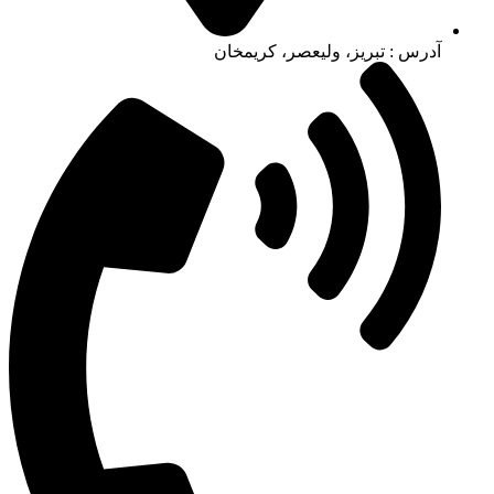
آدرس : تبریز، ولیعصر، کریمخان