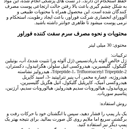
حفظ استحکام آن دارند،. در تست های پزشکی انجام شده، این مواد
به شکل چشم گیری باعث بالا رفتن حالت ارتجاعی پوست مصرف
کنندگان شده است. این محصول همراه با محتویات طبیعی و
آلوورای انحصاری شرکت فوراور، باعث ایجاد رطوبت، استحکام و
نرمی پوست میشود تا ظاهری جوانتر داشته باشید.
محتویات و نحوه مصرف سرم سفت کننده فوراور
محتوی: 30 میلی لیتر
ترکیبات:
ژل خالص آلوئه باربادنسیس (ژل آلوئه ورا تثبیت شده)، آب، بوتیلین
گلیکول، گلیسیرین، هیدروکسی اتیل سلولز، هگزانیدول، دکستران،
Tripeptide-1، Trifluoroacetyl Tripeptide-2، هیدرولیز نشاسته
هیدروژنه، عصاره مخمر، آب پنیر تتراپپتید -3، اسید کاپریل
هیدروکسی آمیک، کاپریلیل گلیکول، اتیل هگزیل گلیسیرین،
پروپانیدول، هیالورونات سدیم هیدرولیز، هیالورونات سدیم، آرژنین،
پتاسیم سوربات.
روش استفاده:
یک بار پمپ را فشار دهید، سپس با انگشتان خود با حرکات رفت و
برگشتی سریع اما ملایم روی کل صورت بمالید. برای نتیجه بهتر یک
پمپ دیگر نیز استفاده کنید.