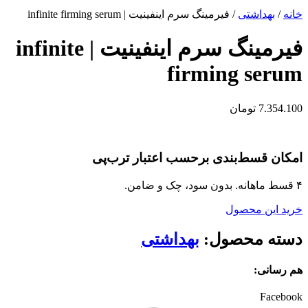
خانه
/
بهداشتی
/ فیرمینگ سرم اینفینیت | infinite firming serum
فیرمینگ سرم اینفینیت | infinite
firming serum
7.354.100
تومان
امکان قسط‌بندی برحسب اعتبار ترب‌پی
۴ قسط ماهانه. بدون سود، چک و ضامن.
خرید این محصول
دسته محصول:
بهداشتی
هم رسانی:
Facebook