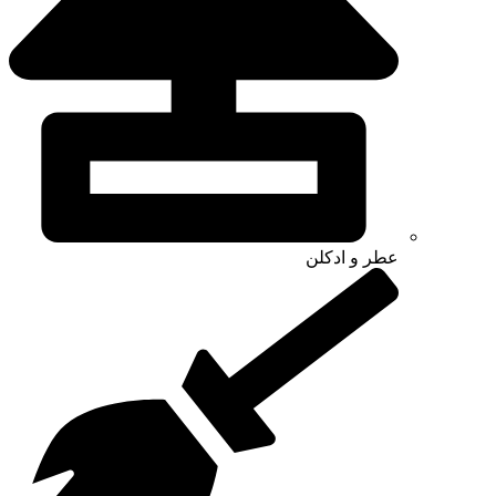
عطر و ادکلن