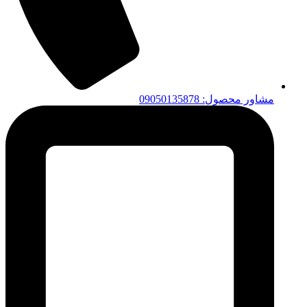
مشاور محصول: 09050135878