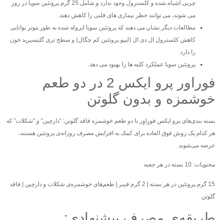
چربی اشباه شده و کلسترول وجود ندارد و شامل 25 گرم پروتئین سویا در روز
می شوند، می توانند خطر بیماری های قلبی را کاهش دهند.
مطالعات دیگر نشان می دهند که پروتئین سویا ایزوله شده به طور موثر توانایی
کاهش کلسترول ال دی ال (لیپو پروتئین کم چگال) و سطح تری گلیسیرید خون
را دارد.
پروتئین سویا عملکرد کلیه ها را بهبود می دهد.
فوراور پرو ایکس 2 در دو طعم
خوشمزه و بدون گلوتن
بسته بندی‌های پرو ایکس فورِاوِر با دو طعم خوشمز‌ه فاقد گلوتن: “دارچین” و “شکلات” که
هر کدام یک روش فوق العاده برای کمک به افزایش مصرف روزانه‌ی پروتئین هستند،
عرضه می‌شوند.
محتویات: 10 بسته در هر جعبه
15 گرم پروتئین در هر بسته | 2 گرم فیبر | طعم‌های خوشمزه‌ی شکلات و دارچین | فاقد
گلوتن
طریقه‌ی مصرف پیشنهادی: