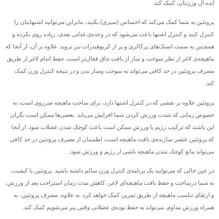
ایده‌ آل وزن‌تان، کمک کند.
پروتئین به شما کمک می‌کند که احساس (سیری) بکنید، بنابراین می‌توانید اشتهایتان را
کنترل کنید و کنترل اشتها باعث می‌شود که در وعده‌ی غذایی بعدی، زیاده روی نکرده و
همچنین به سمت اسنک‌های پرکالری و پر از کربوهیدرات نیز نروید. علاوه بر آن، از آنجا که
ماهیچه‌ی لاغر از نظر سوخت و ساز از بافت چاق فعال‌تر است، حفظ اندام لاغر از طریق
مصرف پروتئین در حد کافی می‌تواند به سوخت وساز بدن و در نتیجه کنترل وزن کمک
کند.
پروتئین علاوه بر نقشی که در کنترل اشتها دارد، برای ساخت ماهیچه ضرروی است، به
خصوص زمانی که شدت ورزش کردن شما افزایش می‌یابد. بعضی‌ها ممکن است نگران
این باشند که ترکیب رژیم با ورزش ممکن است باعث کوچک شدن عضلات شود. از آنجا
که پروتئین عنصر سازنده‌ی بافت ماهیچه است، اطمینان از مصرف پروتئین در حد کافی
می‌تواند مانع کوچک شدن ماهیچه ناشی از رژیم و ورزش شود.
در عین حالی که می‌توانید یک برنامه‌ی کنترل وزن سالم داشته باشید. پروتئین با کیفیت،
به شما درساخت و حفظ بافت ماهیچه‌ای لاغر، کاهش مدت زمان استراحت بعد از ورزش،
و ارتقای تناسب ماهیچه از طریق تمرین کمک خواهد کرد. به علاوه، مصرف پروتئین، به
همراه ورزش مداوم، می‌تواند به حفظ توده‌ی عضلانی وقتی پیر می‌شویم کمک کند.