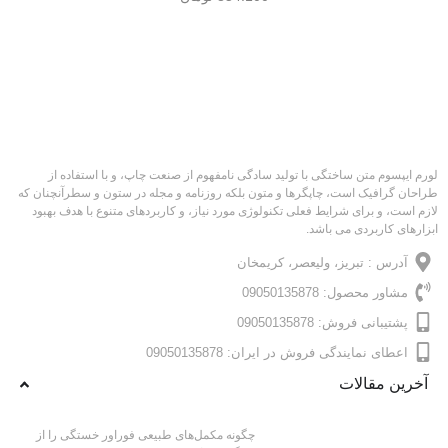
لورم ایپسوم متن ساختگی با تولید سادگی نامفهوم از صنعت چاپ، و با استفاده از
طراحان گرافیک است، چاپگرها و متون بلکه روزنامه و مجله در ستون و سطرآنچنان که
لازم است، و برای شرایط فعلی تکنولوژی مورد نیاز، و کاربردهای متنوع با هدف بهبود
ابزارهای کاربردی می باشد.
آدرس : تبریز، ولیعصر، کریمخان
مشاور محصول: 09050135878
پشتیبانی فروش: 09050135878
اعطای نمایندگی فروش در ایران: 09050135878
آخرین مقالات
چگونه مکمل‌های طبیعی فوراور خستگی را از