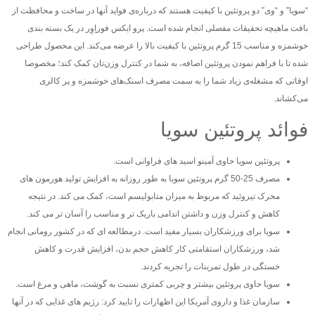
“سویا” و “وی” دو پروتئین‌ با کیفیت هستند که درباره‌ی فواید آنها در ساخت و محافظت از
بافت ماهیچه تحقیقات مفصلی انجام شده‌ است. پرو ایکس فوراِوِر در یک بسته بندی
خوشمزه و مناسب 15 گرم پروتئین با کیفیت بالا را عرضه می‌کند. این محصول طراحی
شده تا با فراهم نمودن پروتئین اضافه، به شما در کنترل وزن‌تان کمک کند؛ مخصوصا
اوقاتی که مشغله‌ی زیاد شما را به سمت مصرف اسنک‌های خوشمزه و پر کالری
می‌کشاند.
فوائد پروتئین سویا
پروتئین سویا حاوی آمینو اسید های فراوانی است.
مصرف 25-50 گرم پروتئین سویا به طور روزانه به افزایش تولید هورمون های
محرک تیروئید که مربوط به میزان متابولیسم است، کمک می کند. در نتیجه
کاهش و کنترل وزن و داشتن اندامی باریک تر و مناسب را آسان تر می کند.
سویا برای ورزشکاران بسیار مفید است. درمطالعه ای که در کشور رومانی انجام
شد، ورزشکاران استقامتی کار کاهش حجم بدن، افزایش قدرت و کاهش
خستگی در طول تمرینات را تجربه کردند.
سویا حاوی پروتئین بیشتر و چربی کمتری نسبت به گوشت، ماهی و مرغ است.
سازمان غذا و داروی آمریکا این اظهارات را تایید کرد: رژیم های غذایی که در آنها