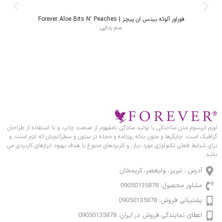
فوراور آلوئه بیتس ان پیچز | Forever Aloe Bits N’ Peaches
سم زدایی
لورم ایپسوم متن ساختگی با تولید سادگی نامفهوم از صنعت چاپ، و با استفاده از طراحان
گرافیک است، چاپگرها و متون بلکه روزنامه و مجله در ستون و سطرآنچنان که لازم است، و
برای شرایط فعلی تکنولوژی مورد نیاز، و کاربردهای متنوع با هدف بهبود ابزارهای کاربردی می
باشد.
آدرس : تبریز، ولیعصر، کریمخان
مشاور محصول: 09050135878
پشتیبانی فروش: 09050135878
اعطای نمایندگی فروش در ایران: 09050135878