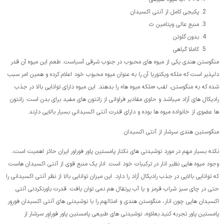
پکیجی کامل از آنتی اکسیدان
منبع عالی ویتامین ث
بدون گلوتن
کاملا گیاهی
منگوستن هندی یکی از میوه های محبوب در جنوب شرقی آسیاست. طعم این میوه آن قدر
دلپذیر است که ملکه ویکتوریا آن را به عنوان میوه محبوب خود اعلام کرده و همین امر سبب
شده که به منگوستن، لقب «ملکه میوه ها» را بدهند. این میوه دارای توانایی بالا در جذب
رادیکال­ های آزاد میباشد و حاوی مقادیر فراوانی از زانتون های مفید برای بدن است. زانتون
ها عضوی از خانواده میوه ها بوده و دارای قدرت آنتی اکسیدانیِ بسیار بالایی دارند.
منگوستین هندی سرشار از آنتی اکسیدان
نکته بسیار مهم در مورد نوشیدنی های نکتار پامستین پاور فوراور ایران حائز اهمیت است،
وجود میوه هایی نظیر انار در ترکیبات خود است. انار یک منبع قوی از آنتی اکسیدان هاست
که توانایی بالایی در جذب رادیکال آزاد را دارد. این میزان توانایی بالا از نظر آنتی اکسیدانی را
حتی در چای سبز شراب قرمز و یا آب پرتقال هم نمی توان یافت. قدرت باورنکردنی آنتی
اکسیدان هایی چون انار، منگوستن هندی و امثالهم را با نوشیدنی های آنتی اکسیدان فورِوِر
پامستین پاور تجربه کنید.بعلاوه، نوشیدنی های طبیعی پامستین پاور فورِاوِر سرشار از