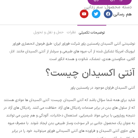
دسته محصول:
سم زدایی
هم رسانی:
نظرات
حمل و نقل و تحویل
توضیحات تکمیلی
نوشیدنی آنتی اکسیدان پامستین پاور شرکت فوراور ایران؛ طبق فرمول انحصاری فوراور
لیوینگ امریکا تشکیل شده از آب میوه های طبیعی و سرشار از آنتی اکسیدان مانند: انار،
گلابی، منگوستن هندی، تمشک، شاتوت و هسته انگور است.
آنتی اکسیدان چیست؟
آنتی اکسیدان فراوان موجود در پامستین پاور
شاید برای همه شما سؤال باشد که آنتی اکسیدان چیست؛ آنتی اکسیدان ها موادی هستند
که از سلول های بدن در برابر صدمات رادیکال های آزاد حفاظت می کنند. رادیکال های آزاد در
نتیجه رویارویی با برخی مواد شیمیایی، استعمال دخانیات، آلودگی و هم چنین می توانند
به عنوان یک محصول جانبی بر اثر سوخت وساز طبیعی بدن ایجاد شوند. با مصرف میوه
های حاوی آنتی اکسیدان و فراورده های آنتی اکسیدانی فوراور میتوانید خود را در برابر