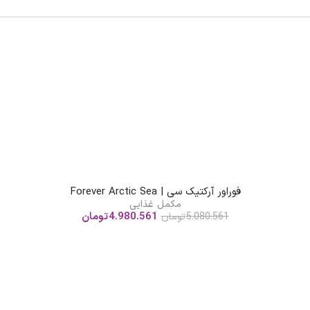
فوراور آرکتیک سى | Forever Arctic Sea
مکمل غذایی
4.980.561
تومان
5.080.561
تومان