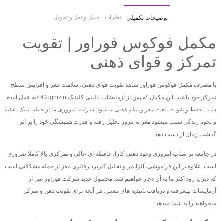
نظرات
حمل و نقل و تحویل
توضیحات تکمیلی
مکمل فوکوس فوراور | تقویت
تمرکز و قوای ذهنی
با مصرف مکمل فوکوس فوراور شاهد تقویت قوای ذهنی، سلامت مغز و افزایش سطح
تمرکز خود باشید. این مکمل که پس از آزمایشات بالینی کلینیک Cognizin® به عمل آمده
سبب حفظ و تقویت بافت مغز و نظم ذهنی میشود. شرایط امروزی ما از جمله سبک تغذیه
و نحوه زندگی سبب میشود مغز به مرور تحلیل رفته و قدرت همیشگی خود را بر اثر
گذشت زمان از دست دهد.
در جامعه پر شتاب امروزی وجود ذهنی کارا، حافظه ای عالی و تمرکزی بالا کاملا ضروری
است. علاوه بر این فراموشی، آلزایمر و تحلیل کاربرد رفتاری مغز از جمله مشکلاتی است
که دیر یا زود اکثر ما به آن دچار خواهیم شد. محصول جدید شرکت فوراور پس از
آزمایشات پیشرفته و دریافت تاییدیه های معتبر، هر آنچه برای تقویت ذهن و تمرکز
میخواهید را به شما میدهد.