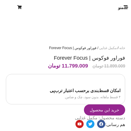
منو
خانه
/
مکمل غذایی
/ فوراور فوکوس | Forever Focus
فوراور فوکوس | Forever Focus
11.799.009
تومان
11.899.009
تومان
امکان قسط‌بندی برحسب اعتبار ترب‌پی
۴ قسط ماهانه. بدون سود، چک و ضامن.
خرید این محصول
دسته محصول:
مکمل غذایی
هم رسانی: