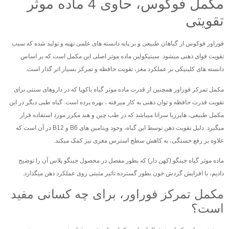
مکمل فوکوس، حاوی 4 ماده موثر
تقویتی
فوراور فوکوس از گیاهان طبیعی و بر پایه دانسته های علمی تهیه و تولید شده که سبب
تقویت قوای ذهنی میشود. سیتیکولین ماده موثر اصلی این مکمل است که بر اساس
دانسته های کلینیکی بر عملکرد مغز، تقویت حافظه و تمرکز بسیار اثر گذار است.
مکمل تمرکز فوراور همچنین از قدرت ماده موثر گیاه باکوپا که در داروهای سنتی برای
تقویت قدرت حافظه و توان ذهنی به کار میرفته ، بهره برده است. گیاه طبی دیگر در این
مکمل طبیعی، هاپرزیا سراتا میباشد که در طب چین و هند مکرر مورد استفاده قرار
میگیرد. دلیل تقویت ذهن توسط این گیاه، وجود ویتامین های B6 و B12 در آن است که
علاوه بر رفع خستگی، به کاهش سطح استرس مغزی نیز کمک میکند.
ماده موثر گیاه جینگو (کهن دار) که بطور مفصل در محصول جینگو پلاس آن را توضیح
دادیم، با افزایش گردش خون بطور گسترده تاثیر مثبتی روی عملکرد ذهن میگذارد.
مکمل تمرکز فوراور، برای چه کسانی مفید
است؟