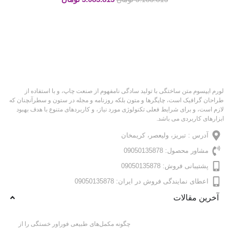
لورم ایپسوم متن ساختگی با تولید سادگی نامفهوم از صنعت چاپ، و با استفاده از
طراحان گرافیک است، چاپگرها و متون بلکه روزنامه و مجله در ستون و سطرآنچنان که
لازم است، و برای شرایط فعلی تکنولوژی مورد نیاز، و کاربردهای متنوع با هدف بهبود
ابزارهای کاربردی می باشد.
آدرس : تبریز، ولیعصر، کریمخان
مشاور محصول: 09050135878
پشتیبانی فروش: 09050135878
اعطای نمایندگی فروش در ایران: 09050135878
آخرین مقالات
چگونه مکمل‌های طبیعی فوراور خستگی را از