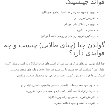
فوائد جینسینگ
بهبود و تقویت بدن در مقابله با بیماری سرطان
افزایش انرژی بدن
بهبود در اختلال های نعوظی
کاهش قند خون
پیشگیری از بیماری های ویروسی مانند آنفولانزا
گولدن چیا (چیای طلایی) چیست و چه
فوایدی دارد؟
چیا گیاه بومی آمریکای مرکزی، سرشار از اسید های چرب امگا3 و به گفته بومیان “گیاه
طول عمر” میباشد. اما چه چیزی باعث شده چیا (chia) جزو دانه های مغذی محبوب
امریکایی ها قرار داده شود. کمی راجب به خواص این محصول صحبت میکنیم:
حاوی مواد معدنی مانند کلسیم، فسفر، پتاسیم، نیاسین، تیامین و…
سرشار از امگا سه، آنتی اکسیدان و اسید های چرب ضروری
افزایش انرژی بخصوص برای ورزشکاران
تقویت حافظه و بهبود فعالیت مغزی