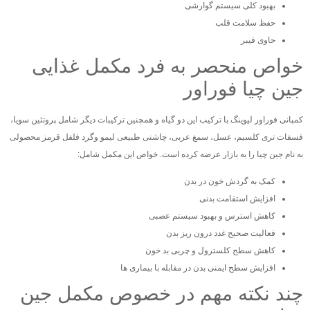
بهبود کلی سیستم گوارشی
حفظ سلامت قلب
حاوی فیبر
خواص منحصر به فرد مکمل غذایی
جین چیا فوراور
کمپانی فوراور لیوینگ با ترکیب این دو گیاه و همچنین ترکیبات دیگر شامل پروتئین سویا،
فسفات تری کلسیم، عسل، سمغ عربی، چاشنی طبیعی لیمو وگرد فلفل قرمز محصولی
به نام جین چیا را به بازار عرضه کرده است. خواص این مکمل شامل:
کمک به گردش خون در بدن
افزایش استقامت بدنی
کاهش استرس و بهبود سیستم عصبی
فعالیت صحیح غدد درون ریز بدن
کاهش سطح کلسترول و چربی بد خون
افزایش سطح ایمنی بدن در مقابله با بیماری ها
چند نکته مهم در خصوص مکمل جین