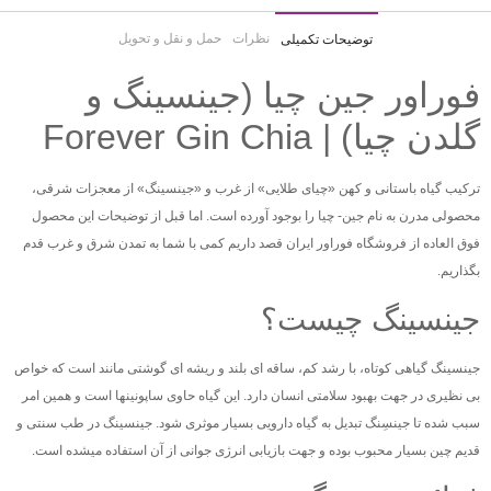
نظرات
حمل و نقل و تحویل
توضیحات تکمیلی
فوراور جین چیا (جینسینگ و
گلدن چیا) | Forever Gin Chia
ترکیب گیاه باستانی و کهن «چیای طلایی» از غرب و «جینسینگ» از معجزات شرقی،
محصولی مدرن به نام جین- چیا را بوجود آورده است. اما قبل از توضیحات این محصول
فوق العاده از فروشگاه فوراور ایران قصد داریم کمی با شما به تمدن شرق و غرب قدم
بگذاریم.
جینسینگ چیست؟
جینسینگ گیاهی کوتاه، با رشد کم، ساقه ای بلند و ریشه ای گوشتی مانند است که خواص
بی نظیری در جهت بهبود سلامتی انسان دارد. این گیاه حاوی ساپونینها است و همین امر
سبب شده تا جینسِنگ تبدیل به گیاه دارویی بسیار موثری شود. جینسینگ در طب سنتی و
قدیم چین بسیار محبوب بوده و جهت بازیابی انرژی جوانی از آن استفاده میشده است.