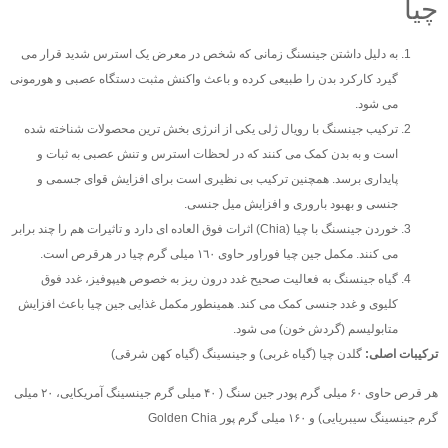
چیا
به دلیل داشتن جینسنگ زمانی که شخص در معرض یک استرس شدید قرار می
گیرد کارکرد بدن را طبیعی کرده و باعث واکنش مثبت دستگاه عصبی و هورمونی
می شود.
ترکیب جینسنگ با رویال ژلی یکی از انرژی بخش ترین محصولات شناخته شده
است و به بدن کمک می کنند که در لحظات استرس و تنش عصبی به ثبات و
پایداری برسد. همچنین ترکیب بی نظیری است برای افزایش قوای جسمی و
جنسی و بهبود باروری و افزایش میل جنسی.
خوردن جینسنگ با چیا (Chia) اثرات فوق العاده ای دارد و تاثیرات هم را چند برابر
می کنند. مکمل جین چیا فوراور حاوی ١٦٠ میلی گرم چیا در هرقرص است.
گیاه جینسنگ به فعالیت صحیح غدد درون ریز به خصوص هیپوفیز، غدد فوق
کلیوی و غدد جنسی کمک می کند. همینطور مکمل غذایی جین چیا باعث افزایش
متابولیسم (گردش خون) می شود.
ترکیبات اصلی:
گلدن چیا (گیاه غربی) و جینسینگ (گیاه کهن شرقی)
هر قرص حاوی ۶۰ میلی گرم پودر جین سنگ ( ۴۰ میلی گرم جینسینگ آمریکایی، ۲۰ میلی
گرم جینسینگ سیبریایی) و ۱۶۰ میلی گرم پور Golden Chia