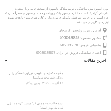
لورم ایپسوم متن ساختگی با تولید سادگی نامفهوم از صنعت چاپ، و با استفاده از
طراحان گرافیک است، چاپگرها و متون بلکه روزنامه و مجله در ستون و سطرآنچنان که
لازم است، و برای شرایط فعلی تکنولوژی مورد نیاز، و کاربردهای متنوع با هدف بهبود
ابزارهای کاربردی می باشد.
آدرس : تبریز، ولیعصر، کریمخان
مشاور محصول: 09050135878
پشتیبانی فروش: 09050135878
اعطای نمایندگی فروش در ایران: 09050135878
آخرین مقالات
چگونه مکمل‌های طبیعی فوراور خستگی را از
زندگی شما محو می‌کنند؟
17 آگوست 2025
بدون دیدگاه
انواع حالت دهنده موی فر؛ موس، کرم مو یا ژل
کدام یک بهتر است؟