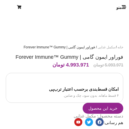
منو
خانه
/
مکمل غذایی
/ فوراور ایمون گامی | Forever Immune™ Gummy
فوراور ایمون گامی | Forever Immune™ Gummy
4.993.971
تومان
5.093.971
تومان
امکان قسط‌بندی برحسب اعتبار ترب‌پی
۴ قسط ماهانه. بدون سود، چک و ضامن.
خرید این محصول
دسته محصول:
مکمل غذایی
هم رسانی: