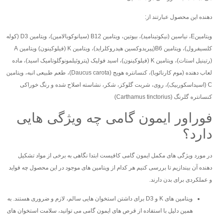
دهنده این محصول عبارتند از:
ویتامینE، نیاسین (نیکوتینامید)، بیوتین، ویتامین B12 (سیانوکوبالامین)، ویتامین D3 (کوله
کلسیفرول)، ویتامین B6(پیریدوکسین هیدروکلراید)، ویتامین K (فیلوکینون) ویتامین A
(رتینیل استات)، ویتامین K (فیلوکینون)، اسید فولیک (پتروئیلمونوگلوتامیک اسید)، ماده
لعاب دهنده (موم کارنائوبا)، کنسانتره هویج (Daucus carota)، طعم طبیعی انبه، ویتامین
C (اسیداسکوربیک)، روی، شربت گلوکز، شکر، نشاسته اصلاح شده و رنگ خوراکی
کنسانتره گلرنگ (Carthamus tinctorius)
فوراور ایمون گامی چه ویژگی هایی
دارد؟
در مورد ویژگی های مکمل ایمون گامی کافیست ابتدا نگاهی به برخی از مواد تشکیل
دهنده آن بیندازیم تا بررسی کنیم هر کدام از ویتامین های موجود در این محصول چه فواید
و عملکردی برای بدن دارند.
ویتامین های K و D3 برای داشتن استخوان هایی سالم، لازم و ضروری هستند. به
همین دلیل با استفاده از قرص های ایمون گامی می توانید، سلامت استخوان های