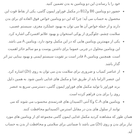
خود را با رساندن این دو ویتامین به بدن تضمین کنید.
حضور دو ویتامین B6 وB12 در مکمل فوراور ایمون گامی، یکی از نقاط قوت این
محصول به حساب می آید؛ چرا که این دو ویتامین خواص فوق العاده ای برای بدن
دارند و از جمله خواص آن ها می توان به بهبود عملکرد مغزی، سیستم عصبی،
سلامت چشم، جلوگیری از پوکی استخوان و بهبود علائم افسردگی اشاره کرد.
یکی از مهمترین ویتامین هایی که در این مکمل وجود دارد، ویتامین A می باشد.
این ویتامین محلول در چربی عموما برای داشتن پوست و مو سالم حائز اهمیت
است. همچنین ویتامین A قادر است بر تقویت سیستم ایمنی و بهبود بینایی نیز اثر
گذار باشد.
از عناصر کمیاب و ضروری برای سلامت بدن می توان به روی (Zn) اشاره کرد.
این عنصر الزاما باید از طریق غذا و مکمل های غذایی تامین شود. به همین دلیل
برند فوراور با تولید مکمل های فوراور ایمون گامی، دسترسی سریع به عنصر
روی را برای بدن فراهم کرده است.
ویتامین های C،A وE آنتی اکسیدان های قدرتمندی محسوب می شوند که می
توانند از سلول های بدن در مقابل استرس اکسیداتیو محافظت کنند.
همان طور که مشاهده کردید مکمل غذایی ایمون گامی مجموعه ای از ویتامین های مورد
نیاز برای بدن و روی (Zn) می باشد تا ضمانتی برای سلامتی و محافظت از بدن به حساب
آید.