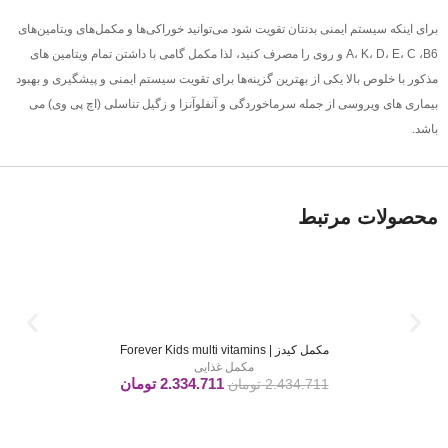
برای اینکه سیستم ایمنی بدنتان تقویت شود می‌توانید خوراکی‌ها و مکمل‌های ویتامین‌های
A، K، D، E، C ،B6 و روی را مصرف کنید، لذا مکمل گامی با داشتن تمام ویتامین های
مذکور با خلوص بالا یکی از بهترین گزینه‌ها برای تقویت سیستم ایمنی و پیشگیری و بهبود
بیماری های ویروسی از جمله سرماخوردگی و آنفلوآنزا و زگیل تناسلی (اچ پی وی) می
باشد.
محصولات مرتبط
مکمل کیدز | Forever Kids multi vitamins
مکمل غذایی
2.334.711
تومان
2.434.711
تومان