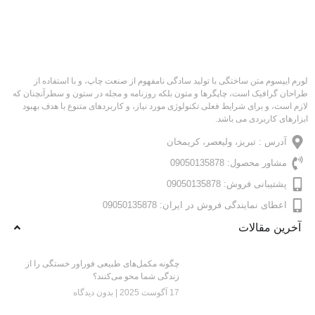
لورم ایپسوم متن ساختگی با تولید سادگی نامفهوم از صنعت چاپ، و با استفاده از
طراحان گرافیک است، چاپگرها و متون بلکه روزنامه و مجله در ستون و سطرآنچنان که
لازم است، و برای شرایط فعلی تکنولوژی مورد نیاز، و کاربردهای متنوع با هدف بهبود
ابزارهای کاربردی می باشد.
آدرس : تبریز، ولیعصر، کریمخان
مشاور محصول: 09050135878
پشتیبانی فروش: 09050135878
اعطای نمایندگی فروش در ایران: 09050135878
آخرین مقالات
چگونه مکمل‌های طبیعی فوراور خستگی را از
زندگی شما محو می‌کنند؟
17 آگوست 2025
بدون دیدگاه