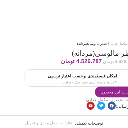
مکمل غذایی
/ عطر مالوسی(مردانه)
 مالوسی(مردانه)
4.526.787
تومان
4.626
تومان
امکان قسط‌بندی برحسب اعتبار ترب‌پی
۴ قسط ماهانه. بدون سود، چک و ضامن.
رید این محصول
ه محصول:
مکمل غذایی
سانی:
نظرات
حمل و نقل و تحویل
توضیحات تکمیلی