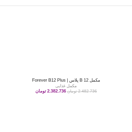
مکمل B 12 پلاس | Forever B12 Plus
مکمل غذایی
2.382.736
تومان
2.482.736
تومان