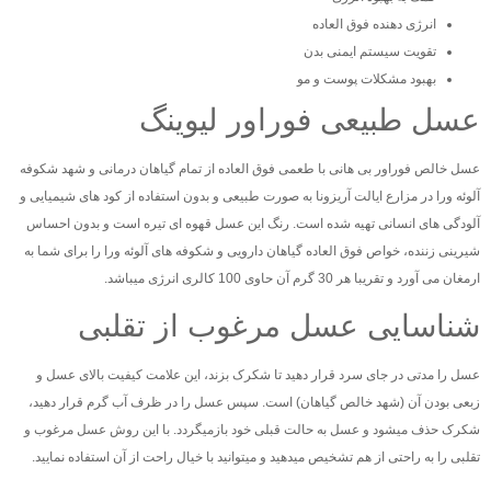
انرژی دهنده فوق العاده
تقویت سیستم ایمنی بدن
بهبود مشکلات پوست و مو
عسل طبیعی فوراور لیوینگ
عسل خالص فوراور بی هانی با طعمی فوق العاده از تمام گیاهان درمانی و شهد شکوفه
آلوئه ورا در مزارع ایالت آریزونا به صورت طبیعی و بدون استفاده از کود های شیمیایی و
آلودگی های انسانی تهیه شده است. رنگ این عسل قهوه ای تیره است و بدون احساس
شیرینی زننده، خواص فوق العاده گیاهان دارویی و شکوفه های آلوئه ورا را برای شما به
ارمغان می آورد و تقریبا هر 30 گرم آن حاوی 100 کالری انرژی میباشد.
شناسایی عسل مرغوب از تقلبی
عسل را مدتی در جای سرد قرار دهید تا شکرک بزند، این علامت کیفیت بالای عسل و
زبعی بودن آن (شهد خالص گیاهان) است. سپس عسل را در ظرف آب گرم قرار دهید،
شکرک حذف میشود و عسل به حالت قبلی خود بازمیگردد. با این روش عسل مرغوب و
تقلبی را به راحتی از هم تشخیص میدهید و میتوانید با خیال راحت از آن استفاده نمایید.