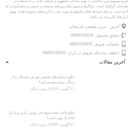
لورم ایپسوم متن ساختگی با تولید سادگی نامفهوم از صنعت چاپ، و با استفاده از
طراحان گرافیک است، چاپگرها و متون بلکه روزنامه و مجله در ستون و سطرآنچنان که
لازم است، و برای شرایط فعلی تکنولوژی مورد نیاز، و کاربردهای متنوع با هدف بهبود
ابزارهای کاربردی می باشد.
آدرس : تبریز، ولیعصر، کریمخان
مشاور محصول: 09050135878
پشتیبانی فروش: 09050135878
اعطای نمایندگی فروش در ایران: 09050135878
آخرین مقالات
چگونه مکمل‌های طبیعی فوراور خستگی را از
زندگی شما محو می‌کنند؟
17 آگوست 2025
بدون دیدگاه
انواع حالت دهنده موی فر؛ موس، کرم مو یا ژل
کدام یک بهتر است؟
17 آگوست 2025
بدون دیدگاه