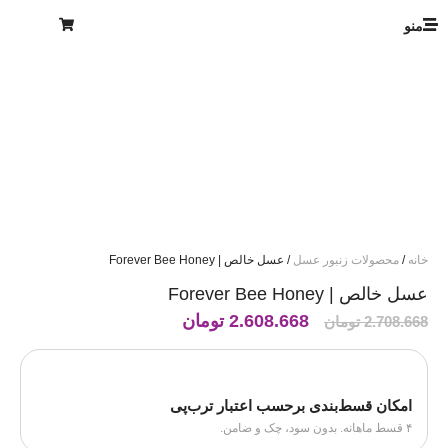
منو
خانه
/
محصولات زنبور عسل
/ عسل خالص | Forever Bee Honey
عسل خالص | Forever Bee Honey
2.608.668
تومان
2.708.668
تومان
امکان قسط‌بندی برحسب اعتبار ترب‌پی
۴ قسط ماهانه. بدون سود، چک و ضامن.