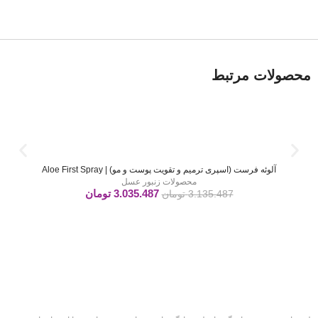
محصولات مرتبط
آلوئه فرست (اسپری ترمیم و تقویت پوست و مو) | Aloe First Spray
محصولات زنبور عسل
3.035.487
تومان
3.135.487
تومان