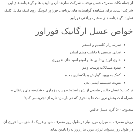
از جمله نکات مصرف عسل توجه به شرکت سازنده آن و تاییدیه ها و گواهینامه های این
شرکت است. برای مشاهده گواهینامه های دریافتی فوراور لیوینگ روی لینک مقابل کلیک
نمایید: گواهینامه های معتبر دریافتی فوراور
خواص عسل ارگانیک فوراور
سرشار از کلسیم و فسفر
غذایی طبیعی با قابلیت هضم آسان
حاوی انواع ویتامین ها و آمینو اسید های ضروری
بهبود مشکلات پوست و مو
کمک به بهبود گوارش و پاکسازی معده
تقویت سیستم ایمنی بدن
ترکیبات: عسل خالص طبیعی از شهد استوخودوس، رزماری و شکوفه های پرتقال به
همراه لذت بخش ترین نت ها به نحوی که هر بار مزه تازه ای تجربه می کنید!
محتوی: ۵۰۰ گرم عسل خالص.
روش مصرف: به میزان مورد نیاز در طول روز مصرف شود و هر یک قاشق مربا خوری آن
در طول روز میتواند انرژی مورد نیاز روزانه را تامین نماید.