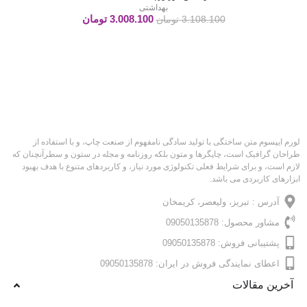
بهداشتی
3.008.100
تومان
3.108.100
تومان
لورم ایپسوم متن ساختگی با تولید سادگی نامفهوم از صنعت چاپ، و با استفاده از
طراحان گرافیک است، چاپگرها و متون بلکه روزنامه و مجله در ستون و سطرآنچنان که
لازم است، و برای شرایط فعلی تکنولوژی مورد نیاز، و کاربردهای متنوع با هدف بهبود
ابزارهای کاربردی می باشد.
آدرس : تبریز، ولیعصر، کریمخان
مشاور محصول: 09050135878
پشتیبانی فروش: 09050135878
اعطای نمایندگی فروش در ایران: 09050135878
آخرین مقالات