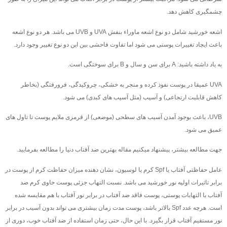
چشمگیری کاهش دهد.
اشعه خورشید شامل دو نوع اشعه ماوراء بنفش UVA و UVB می باشد. هر دو نوع اشعه
باعث ایجاد تغییرات پوستی می شود اما تفاوت فاحشی بین این دو نوع تغییر وجود دارد.
به یاد داشته باشید: A برای سن و سال و B برای سوختگی است.
UVA عمیقا در پوست نفوذ کرده و منجر به خشکی، چروکیدگی، فرورفتگی (بخاطر
کاهش قابلیت ارتجاعی) و آسیب (مثل آسیب های کبدی) می شود.
UVB، باعث بوجود آمدن آسیب های سطحی (موضعی) از قرمزی ملایم پوست تا تاول های
عمیق می شود.
جهت مطالعه بیشتر، پیشنهاد میکنیم مقاله بهترین ضد آفتاب دنیا را مطالعه بفرمایید.
عامل حفاظتی آفتاب یا Spf کرم یا لوسیون، نشان دهنده میزان حفاظت کرم از پوست در
برابر تاثیرات اولیه نور خورشید می باشد. نسبت التهاب جزئی پوست حاوی کرم ضد
آفتاب با التهابات پوستی، پوست فاقد ضد آفتاب در برابر نور آفتاب با هم مقایسه شده
است. هرچه عدد Spf بالاتر باشد، پوست مدت زمان بیشتری می تواند بدون آسیب در برابر
نور مستقیم آفتاب قرار بگیرد. با این حال، حتی زمان استفاده از ضد آفتاب خوب، دوری از