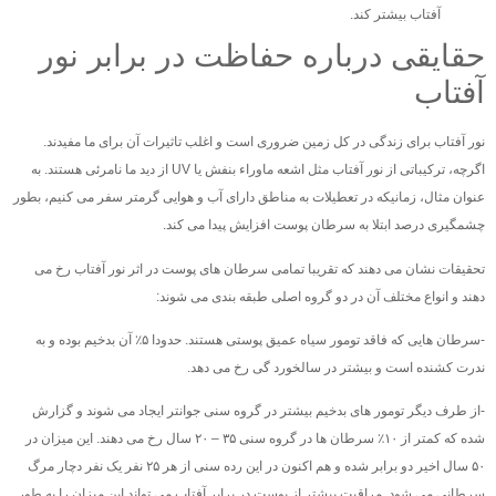
آفتاب بیشتر کند.
حقایقی درباره حفاظت در برابر نور
آفتاب
نور آفتاب برای زندگی در کل زمین ضروری است و اغلب تاثیرات آن برای ما مفیدند.
اگرچه، ترکیباتی از نور آفتاب مثل اشعه ماوراء بنفش یا UV از دید ما نامرئی هستند. به
عنوان مثال، زمانیکه در تعطیلات به مناطق دارای آب و هوایی گرمتر سفر می کنیم، بطور
چشمگیری درصد ابتلا به سرطان پوست افزایش پیدا می کند.
تحقیقات نشان می دهند که تقریبا تمامی سرطان های پوست در اثر نور آفتاب رخ می
دهند و انواع مختلف آن در دو گروه اصلی طبقه بندی می شوند:
-سرطان هایی که فاقد تومور سیاه عمیق پوستی هستند. حدودا ۵٪ آن بدخیم بوده و به
ندرت کشنده است و بیشتر در سالخورد گی رخ می دهد.
-از طرف دیگر تومور های بدخیم بیشتر در گروه سنی جوانتر ایجاد می شوند و گزارش
شده که کمتر از ۱۰٪ سرطان ها در گروه سنی ۳۵ – ۲۰ سال رخ می دهند. این میزان در
۵۰ سال اخیر دو برابر شده و هم اکنون در این رده سنی از هر ۲۵ نفر یک نفر دچار مرگ
سرطانی می شود. مراقبت بیشتر از پوست در برابر آفتاب می تواند این میزان را به طور