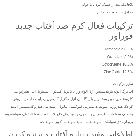
بلافاصله بعد از خشک کردن با حوله
حداقل هر 2 ساعت یکبار
ترکیبات فعال کرم ضد آفتاب جدید
فوراور
Homosalate 8.5%
Octisalate 5.0%
Octocrylene 10.0%
Zinc Oxide 12.6%
سایر ترکیبات:
اب برگ الوئه باربادنسیس (ژل الوئه ورا)، کاپریل گلیکول، سیتاریل اتیل هانزانوات،
کلروفنسین، دییزوستایریل پلی گلیس، اتیل هگزیل گلیسیرین،رایحه طبیعی ، روغن
کرچک هیدروژنه، سولفات منیزیم، فنوکسی اتیانول، اسید پلی هیدروکسیستیر، اسید
پتاسیم، سولفات پتاسیم، پروپانیدول، پروپیلپتیل کاپریلات، اسید سولفاتکول، سولفاتدپته،
پروپان، دی سولفات، سولفاتدپته، اسید سولفاته، کوپن سولفات،
اطلاعاتی مفید درباره آفتاب و برنزه کردن