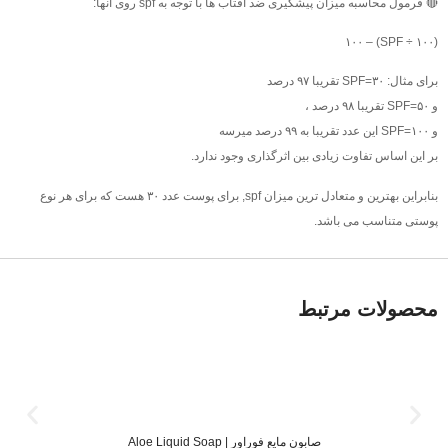
🔴 فرمول محاسبه میزان پیشگیری ضد افتاب ها با توجه به spf روی انها:
(SPF ÷ ۱۰۰) – ۱۰۰
برای مثال: SPF=۳۰ تقریبا ٩٧ درصد
و SPF=۵۰ تقریبا ٩٨ درصد ،
و SPF=۱۰۰ این عدد تقریبا به ٩٩ درصد میرسه
بر این اساس تفاوت زیادى بین اثرگذاری وجود ندارد.
بنابراین بهترین و متعادل ترین میزان spf, برای پوست عدد ۳۰ هست که برای هر نوع
پوستی متناسب می باشد.
محصولات مرتبط
صابون مایع فوراور | Aloe Liquid Soap