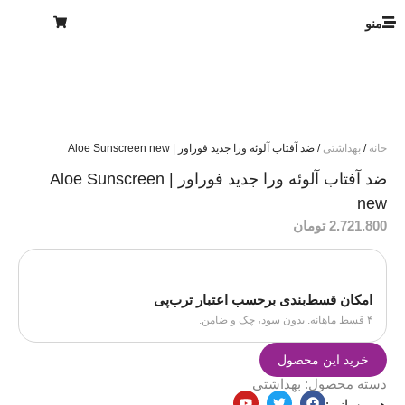
منو
خانه
/
بهداشتی
/ ضد آفتاب آلوئه ورا جدید فوراور | Aloe Sunscreen new
ضد آفتاب آلوئه ورا جدید فوراور | Aloe Sunscreen
new
2.721.800
تومان
امکان قسط‌بندی برحسب اعتبار ترب‌پی
۴ قسط ماهانه. بدون سود، چک و ضامن.
خرید این محصول
دسته محصول:
بهداشتی
هم رسانی: