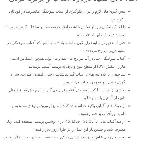
پیش گیری های لازم را برای جلوگیری از آفتاب سوختگی مخصوصا در کودکان
بکار برید.
تا آنجا که امکان دارد ار تماس با اشعه آفتاب مخصوصا در ساعات گرم روز بین ۱۰
صبح تا ۲ بعد از ظهر اجتناب کنید.
حتی المقدور در سایه قرار بگیرید، اما به یاد داشته باشید که آفتاب سوختگی در
سایه جزیی نیز رخ می دهد.
آفتاب سوختگی حتی در آب نیز رخ می دهد و می تواند همچون انعکاس اشعه
ماوراء بنفش (UV) از سطح شن و برف به پوست آسیب برساند.
سرخود را با کلاه لبه پهن یا آفتاب گیر بپوشانید و حتی المقدور صورت، سر و
گردن خود را در معرض آفتاب قرار ندهید.
بخشی از پوست را که در معرض آفتاب قرار می گیرد، با روپوش محافظ مثل
بلوزهای آستین بلند بپوشانید.
از عینک های آفتابی باکیفیت استفاده کنید تا مانع از ورود پرتوهای مستقیم و
ثانویه نور آفتاب به چشم شوند.
از ضد آفتاب هایی با Spf بالا ( حداقل ۱۵) برای پوشش پوست استفاده کنید. زیاد
مصرف کنید و چندین بار این عمل را در طول روز تکرار کنید.
تجویز داروهای خاص و لوازم آرایشی ممکن است حساسیت پوست شما را به نور