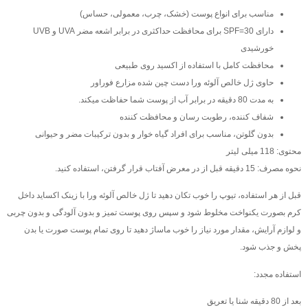
مناسب برای انواع پوست (خشک، چرب، معمولی، حساس)
دارای SPF=30 برای محافظت حداکثری در برابر اشعه مضر UVA و UVB
خورشیدی
محافظت کامل با استفاده از اکسید روی طبیعی
حاوی ژل خالص آلوئه ورا دست چین شده مزارع فوراور
به مدت 80 دقیقه در برابر آب از پوست شما حفاظت میکند.
شفاف کننده، رطوبت رسان و محافظت کننده
بدون گلوتن، مناسب برای افراد گیاه خوار و بدون ترکیبات مضر و حیوانی
محتوی: 118 میلی لیتر
نحوه مصرف: 15 دقیقه قبل از در معرض آفتاب قرار گرفتن، استفاده کنید.
قبل از هر استفاده، تیوپ را خوب تکان دهید تا ژل خالص آلوئه ورا با زینک اکساید داخل
کرم بصورت یکنواخت مخلوط شود و سپس روی پوست تمیز و بدون آلودگی و بدون چربی
و لوازم آرایش، مقدار مورد نیاز را خوب ماساژ دهید تا روی تمام پوست صورت یا بدن
پخش و جذب شود.
استفاده مجدد:
بعد از 80 دقیقه شنا یا تعریق