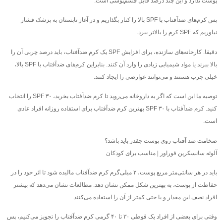
پوست ندارد و این چند درصد قابل چشم‌پوشی است.
پس کرم‌های ضدآفتاب با SPF بالا را کنار بگذاریم و در آغاز تابستان به پزشک فشار
نیاوریم که SPF کرم را بالاتر ببرد.
دقیقا. کارخانه‌های سازنده، برای افزایش SPF یک کرم ضدآفتاب، باید درصد چربی آن را
بالا ببرند یا مواد شیمیایی زیادی را وارد آن کنند. بنابراین کرم‌های ضدآفتاب با SPF بالا،
خیلی چرب هستند و می‌توانند عوارضی را ایجاد کنند.
توصیه ما این است که اگر به داروخانه می‌روید تا کرم ضدآفتاب بخرید، SPF ۳۰ را انتخاب
کنید. کرم ضدآفتاب با SPF ۳۰ بهترین کرم ضدآفتاب برای استفاده روزانه افراد عادی
است.
ضخامت ضد آفتاب روی پوست چقدر باید باشد؟
آلوئه سانسکرین فوراور | مناسب برای کودکان
باید در هر سانتی‌متر مربع پوست، ۲ میلی‌گرم کرم ضدآفتاب مالیده شود تا اثر خود را در
حفاظت از پوست، به بهترین شکل ممکن نشان دهد. مطالعات نشان می‌دهد که بیشتر
افراد نصف این مقدار و یا حتی کمتر از آن را استفاده می‌کنند.
وقتی برای بعضی از افراد یک قوطی ۳۰ تا ۴۰ گرمی کرم ضدآفتاب را تجویز می‌کنیم، پس