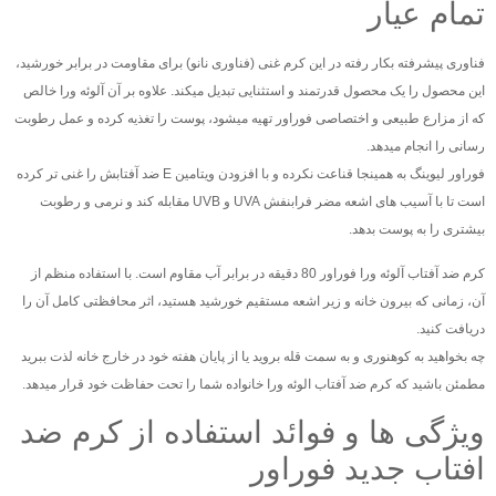
تمام عیار
فناوری پیشرفته بکار رفته در این کرم غنی (فناوری نانو) برای مقاومت در برابر خورشید،
این محصول را یک محصول قدرتمند و استثنایی تبدیل میکند. علاوه بر آن آلوئه ورا خالص
که از مزارع طبیعی و اختصاصی فوراور تهیه میشود، پوست را تغذیه کرده و عمل رطوبت
رسانی را انجام میدهد.
فوراور لیوینگ به همینجا قناعت نکرده و با افزودن ویتامین E ضد آفتابش را غنی تر کرده
است تا با آسیب های اشعه مضر فرابنفش UVA و UVB مقابله کند و نرمی و رطوبت
بیشتری را به پوست بدهد.
کرم ضد آفتاب آلوئه ورا فوراور 80 دقیقه در برابر آب مقاوم است. با استفاده منظم از
آن، زمانی که بیرون خانه و زیر اشعه مستقیم خورشید هستید، اثر محافظتی کامل آن را
دریافت کنید.
چه بخواهید به کوهنوری و به سمت قله بروید یا از پایان هفته خود در خارج خانه لذت ببرید
مطمئن باشید که کرم ضد آفتاب الوئه ورا خانواده شما را تحت حفاظت خود قرار میدهد.
ویژگی ها و فوائد استفاده از کرم ضد
افتاب جدید فوراور