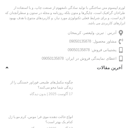
لورم ایپسوم متن ساختگی با تولید سادگی نامفهوم از صنعت چاپ، و با استفاده از
طراحان گرافیک است، چاپگرها و متون بلکه روزنامه و مجله در ستون و سطرآنچنان که
لازم است، و برای شرایط فعلی تکنولوژی مورد نیاز، و کاربردهای متنوع با هدف بهبود
ابزارهای کاربردی می باشد.
آدرس : تبریز، ولیعصر، کریمخان
مشاور محصول: 09050135878
پشتیبانی فروش: 09050135878
اعطای نمایندگی فروش در ایران: 09050135878
آخرین مقالات
چگونه مکمل‌های طبیعی فوراور خستگی را از
زندگی شما محو می‌کنند؟
17 آگوست 2025
بدون دیدگاه
انواع حالت دهنده موی فر؛ موس، کرم مو یا ژل
کدام یک بهتر است؟