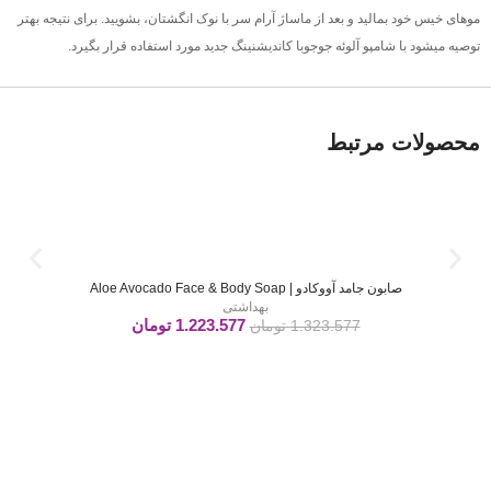
موهای خیس خود بمالید و بعد از ماساژ آرام سر با نوک انگشتان، بشویید. برای نتیجه بهتر
توصیه میشود با شامپو آلوئه جوجوبا کاندیشنینگ جدید مورد استفاده قرار بگیرد.
محصولات مرتبط
صابون جامد آووکادو | Aloe Avocado Face & Body Soap
بهداشتی
1.223.577
تومان
1.323.577
تومان