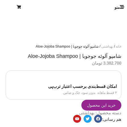
منو
خانه
/
بهداشتی
/ شامپو آلوئه جوجوبا | Aloe-Jojoba Shampoo
شامپو آلوئه جوجوبا | Aloe-Jojoba Shampoo
3.382.700
تومان
امکان قسط‌بندی برحسب اعتبار ترب‌پی
۴ قسط ماهانه. بدون سود، چک و ضامن.
خرید این محصول
دسته محصول:
بهداشتی
هم رسانی: