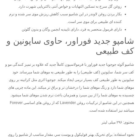
روغن گل سرخ به تسکین التهابات و خواص آنتی باکتریایی شهرت دارد.
بکار بردن روغن لاوندر در این شامپو سبب کاهش ریزش موی سر شده و نرم
کننده ای طبیعی برای موی سر است.
دارای فرمول منحصر به فرد، دارای تاییدیه انجمن وگان و بدون گلوتن
شامپو جدید فوراور، حاوی ساپونین و
کف طبیعی
شامپو آلوئه جوجوبا جدید فوراور با فرمولاسیون کاملاً جدید که علاوه بر تمیز کنندگی مو و
کف سر شما، ساپونین (کف طبیعی) را به طور طبیعی به موهای شما میرساند. خود
ساپونین به طور طبیعی کف بسیار نرمی ایجاد میکند. جوجوبا اثری مثل کراتینه بر روی
موهای شما دارد و رنگ موهای شما را درخشان تر و براق تر میکند. این ماده چربی های
چسبیده به موهای شما را از بین میبرد و همزمان باعث نرم شدن موهای شما میشود.
همچنین در این شامپو از ترکیبات روغن Lavender که از روغن های اساسی Forever
میباشد نیز استفاده شده است.
محتوی: ۲۹۶ میلی لیتر
نحوه استفاده: برای تحریک بهتر فولیکول و پوست سر، مقدار مناسب از شامپو را روی