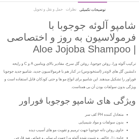
نظرات
حمل و نقل و تحویل
توضیحات تکمیلی
شامپو آلوئه جوجوبا با
فرمولاسیون به روز و اختصاصی
| Aloe Jojoba Shampoo
ترکیب آلوئه ورا، روغن جوجوبا، روغن گل سرخ، مقادیر بالای ویتامین A و C و رایحه
دلنشین گل های لاوندر (استخودوس) در کنار هم با فرمولاسیون جدید، شامپو جدید جوجوبا
فوراور را تشکیل میدهند. این شامپو برای انواع مو ها و حتی کودکان قابل استفاده است و
ویژگی بدون سولفات بودن آن بی همتاست.
ویژگی های شامپو جوجوبا فوراور
متعادل کننده PH کف سر
بدون سولفات و مواد شیمیایی
حاوی روغن دانه جوجوبا جهت ترمیم و تقویت مو های آسیب دیده
حاوی ژل خالص و تثبیت شده آلوئه ورا جهت ابرسانی و خواص ضد قارچی