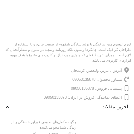
لورم ایپسوم متن ساختگی با تولید سادگی نامفهوم از صنعت چاپ، و با استفاده از
طراحان گرافیک است، چاپگرها و متون بلکه روزنامه و مجله در ستون و سطرآنچنان که
لازم است، و برای شرایط فعلی تکنولوژی مورد نیاز، و کاربردهای متنوع با هدف بهبود
ابزارهای کاربردی می باشد.
آدرس : تبریز، ولیعصر، کریمخان
مشاور محصول: 09050135878
پشتیبانی فروش: 09050135878
اعطای نمایندگی فروش در ایران: 09050135878
آخرین مقالات
چگونه مکمل‌های طبیعی فوراور خستگی را از
زندگی شما محو می‌کنند؟