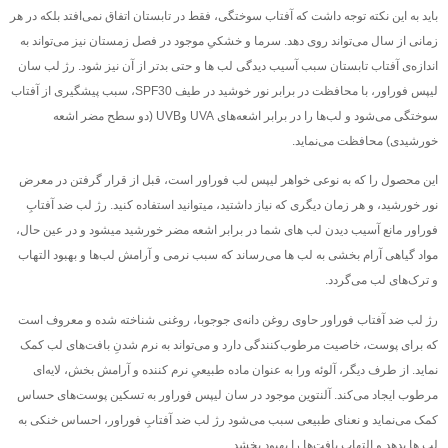
باید به این نکته توجه داشت که آفتاب سوختگی، فقط در تابستان اتفاق نمی‌افتد بلکه در هر
زمانی از سال می‌تواند روی دهد. سرما و خشکیِ موجود در فصل زمستان نیز می‌تواند به
اندازه‌ی آفتاب تابستان سبب آسیب دیدگی لب‌ ها و حتی بدتر از آن نیز شود. رژ لب سان
لیپس فوراور، با محافظت در برابر نور خوشید در طیف SPF30، سبب پیشگیری از آفتاب
سوختگی می‌شود و لب‌ها را در برابر اشعه‌های UVA وUVB (دو سطح مضر اشعه
خورشیدی) محافظت می‌نماید.
این محصول را که به نوعی خواهر لیپس لب فوراور است، قبل از قرار گرفتن در معرض
نور خورشید، و هر زمان دیگری که نیاز داشتید، میتوانید استفاده کنید. رژ لب ضد آفتابِ
فوراور مانع آسیب دیدن لب‌ های شما در برابر اشعه مضر خورشید میشود و در عین حال،
مواد گیاهی آرام ‌بخشی به لب ‌ها می‌رساند که سبب نرمی و آرامش لب‌ها و بهبود التهاب
و ترک‌های لب می‌گردد.
رژ لب ضد آفتاب فوراور حاوی روغن دانه‌ی جوجوبا، روغنی شناخته شده و معروف است
که برای پوست، خاصیت مرطوب‌کنندگی دارد و می‌تواند به نرم شدنِ بافت‌های لب کمک
نماید. از طرف دیگر، آلوئه ورا به عنوان ماده‌ طبیعیِ نرم کننده و آرامش بخش، لایه‌ای
مرطوب ایجاد می‌کند. آلنتوین موجود در سان لیپس فوراور به تسکین پوست‌های حساس
کمک می‌نماید و نعنای طبیعی سبب می‌شود رژ لب ضد آفتابِ فوراور، احساس خنکی به
لب ها بدهد و التهاب بافت‌ها را بهبود بخشد.