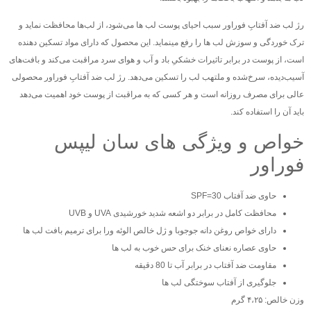
رژ لب ضد آفتابِ فوراور سبب احیای پوست لب ‌ها می‌شود، از لب‌ها محافظت نماید و
ترک‌ خوردگی و سوزش لب‌ ها را رفع مینماید. این محصول که دارای مواد تسکین دهنده
است، از پوست در برابر تاثیرات خشکیِ باد و آب و هوای سرد مراقبت می‌کند و بافت‌های
آسیب‌دیده، سرخ‌شده و ملتهب لب را تسکین می‌دهد. رژ لب ضد آفتابِ فوراور محصولی
عالی برای مصرف روزانه است و هر کسی که به مراقبت از پوست خود اهمیت می‌دهد
باید آن را استفاده کند.
خواص و ویژگی های سان لیپس
فوراور
حاوی ضد آفتاب SPF=30
محافظت کامل در برابر دو اشعه شدید خورشیدی UVA و UVB
دارای خواص روغن دانه جوجوبا و ژل خالص الوئه ورا برای ترمیم بافت لب ها
حاوی عصاره نعنای خنک برای حس خوب به لب ها
مقاومت ضد آفتاب در برابر آب تا 80 دقیقه
جلوگیری از آفتاب سوختگی لب ها
وزن خالص: ۴،۲۵ گرم