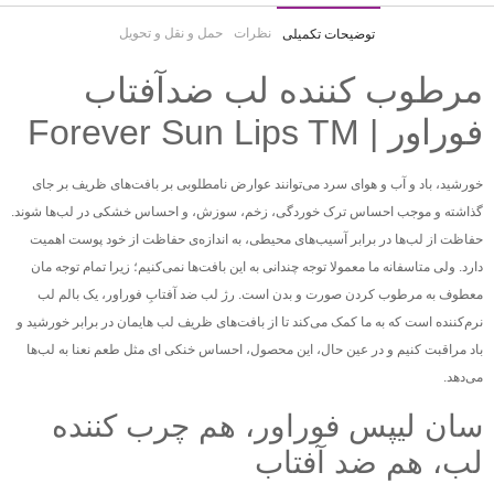
نظرات
حمل و نقل و تحویل
توضیحات تکمیلی
مرطوب کننده لب ضدآفتاب
فوراور | Forever Sun Lips TM
خورشید، باد و آب و هوای سرد می‌توانند عوارض نامطلوبی بر بافت‌های ظریف بر جای
گذاشته و موجب احساس ترک‌ خوردگی، زخم، سوزش، و احساس خشکی در لب‌ها شوند.
حفاظت از لب‌ها در برابر آسیب‌های محیطی، به اندازه‌ی حفاظت از خود پوست اهمیت
دارد. ولی متاسفانه ما معمولا توجه چندانی به این بافت‌ها نمی‌کنیم؛ زیرا تمام توجه ‌مان
معطوف به مرطوب کردن صورت و بدن است. رژ لب ضد آفتابِ فوراور، یک بالم لب
نرم‌کننده است که به ما کمک می‌کند تا از بافت‌های ظریف لب ‌هایمان در برابر خورشید و
باد مراقبت کنیم و در عین حال، این محصول، احساس خنکی ‌ای مثل طعم نعنا به لب‌ها
می‌دهد.
سان لیپس فوراور، هم چرب کننده
لب، هم ضد آفتاب