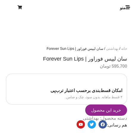
منو
خانه
/
بهداشتی
/ سان لیپس فوراور | Forever Sun Lips
سان لیپس فوراور | Forever Sun Lips
595.700
تومان
امکان قسط‌بندی برحسب اعتبار ترب‌پی
۴ قسط ماهانه. بدون سود، چک و ضامن.
خرید این محصول
دسته محصول:
بهداشتی
هم رسانی: