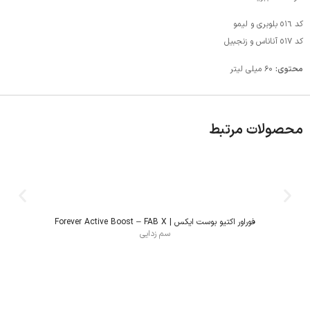
کد ٥١٦ بلوبری و لیمو
کد ٥١٧ آناناس و زنجبیل
محتوی:
۶۰ میلی لیتر
محصولات مرتبط
فوراور اکتیو بوست ایکس | Forever Active Boost – FAB X
سم زدایی