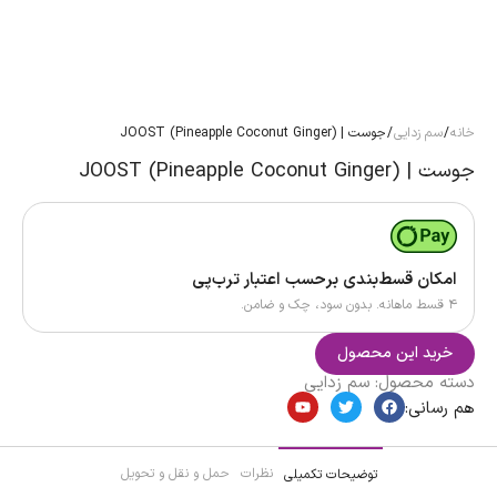
خانه
/
سم زدایی
/ جوست | JOOST (Pineapple Coconut Ginger)
جوست | JOOST (Pineapple Coconut Ginger)
امکان قسط‌بندی برحسب اعتبار ترب‌پی
۴ قسط ماهانه. بدون سود، چک و ضامن.
خرید این محصول
دسته محصول:
سم زدایی
هم رسانی:
نظرات
حمل و نقل و تحویل
توضیحات تکمیلی