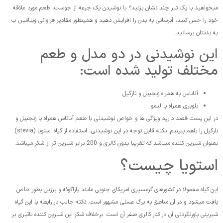
میخواهید با یک تیر چند نشان بزنید؟ با نوشیدن یک جرعه از جوست، طعم مورد علاقه
خود را حس کنید، آبرسانی به بدن را افزایش دهید و همینطور مقادیر فراوانی ویتامین ب
به بدنتان برسانید.
این نوشیدنی در دو مدل و طعم
مختلف تولید شده است:
آناناس به همراه زنجبیل و نارگیل
بلوبری همراه با لیمو
در این پست قصد داریم ویژگی ها و خواص نوشیدنی با طعم آناناس همراه با زنجبیل و
نارگیل را باهم ببینیم. نکته قابل توجه در این نوشیدنی، استفاده از گیاه استویا (stevia)
بعنوان شیرین کننده میباشد که تغریبا بدون کالری و 200 برابر شیرین تر از شکر میباشد.
استویا چیست؟
این گیاه معمولا در کشورهای گرمسیری آمریکای جنوبی مانند پاراگوئه و برزیل بطور خاص
یافت میشود و در آن مناطق به برگ عسلی مشهور است. نکته جالب در رابطه با این گیاه
شیرینی باورنکردنی آن در کنار کالری صفر آن است. برخلاف شکر این شیرین کننده تاثیری بر