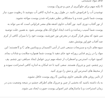
فاقد مواد شیمیایی
6 نکته مهم برای جلوگیری از چین و چروک پوست
نوشیدن آب را فراموش نکنید. در طول روز به اندازه کافی آب بنوشید تا رطوبت مورد نیاز
پوست شما تامین شده و با مشکلاتی نظیر دهیدراته شدن پوست مواجه نشوید.
از نور آفتاب دوری کنید. نور آفتاب حاوی اشعه های مضر فراوانی است که می تواند به
پوست شما آسیب رسانده و باعث ایجاد انواع لک های پوستی شود. به همین علت توصیه
می شود که پیش قرار گیری در معرض نور خورشید، پوست خود را با میزان کافی از کرم
ضد آفتاب فوراور پوشش دهید.
میوه های تازه و سبزیجات منبعی غنی از آنتی اکسیدان و ویتامین های C و E هستند؛ این
مواد را در رژیم غذایی روزانه خود جای دهید تا پوست شما همواره سلامت و شاداب بماند.
کمبود خواب، استرس و اضطراب از جمله مهم ترین عوامل ایجاد سیاهی دور چشم، پف
زیر چشم، چین و چروک هستند. سعی کنید تا حد امکان به اندازه کافی استراحت نموده و
از محیط های استرس آور و تنش زا دوری کنید.
از تاثیر روغن های طبیعی حاوی ویتامین E روی پوست غافل نشوید.
به یاد داشته باشید که بخشی از چین و چروک های اطراف چشم در نتیجه وضعیت بدن در
زمان استراحت و یا ماساژهای غیر اصولی پوست صورت ایجاد می شوند.