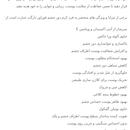
قرار دهید تا ضمن حفاظت از سلامت پوست، زیبایی و جوانی را به خود هدیه دهید.
برخی از مزایا و ویژگی های منحصر به فرد کرم دور چشم فوراور تارگت عبارت است از:
سرشار از آنتی اکسیدان و ویتامین E
حاوی آلوئه ورا خالص
پاکسازی و جوانسازی دور چشم
و افزایش شفافیت پوست اطراف چشم
بهبود استحکام مطلوب پوست
کاهش سیاهی دور چشم
جلوگیری از شل شدن و افتادگی پوست
تحریک پوست برای کلاژن سازی طبیعی
کاهش چین و چروک
بهبود خطوط پنجه کلاغی
بهبود ظاهر پوست حساس چشم
حاوی بوتیلن گلیکول
تقویت کننده ساختار سطح پوست اطراف چشم و پلک
بدون احساس سنگینی و چربی روی پوست