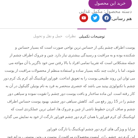
خرید این محصول
دسته محصول:
مکمل غذایی
هم رسانی:
نظرات
حمل و نقل و تحویل
توضیحات تکمیلی
پوست اطراف چشم یکی از حساس ترین نواحی صورت است که بسیار حساس و
شکننده بوده و به مراقبت و رسیدگی بیشتری نیاز دارد. چین و چروک اطراف چشم از
جمله مشکلاتی است که تقریبا تمامی افراد با بالا رفتن سن خود ناگزیر با آن مواجه می
شوند، اما با رعایت چند نکته بسیار ساده و استفاده منظم از محصولات مراقبت از پوست
می توان این روند طبیعی پوست را به تعویق انداخت. فوراور اویکنینگ آی کرم یک کرم دور
چشم با تکنولوژی پپتید می باشد که عنصری منحصر به فرد به نام بوتیلن گلیکول در آن به
کار رفته است. این ماده ساختار و بافت پوست دور چشم را تقویت نموده و سیاهی دور
چشم را در 15 روز رفع می کند. کاهش سیاهی دور چشم، بهبود پوست حساس اطراف
چشم و صاف کردن خطوط ناشی از چین و چروک ها، اصلی ترین عملکردی است که
اویکنینگ آی کرم فوراور یا همان کرم دور چشم فوراور تارگت از خود به نمایش می گذارد.
مزایا و ویژگی های کرم دور چشم اویکنینگ یا تارگت فوراور
این کرم دور چشم را در لیست محصولات مراقبت از پوست و روتین پوستی روزانه خود