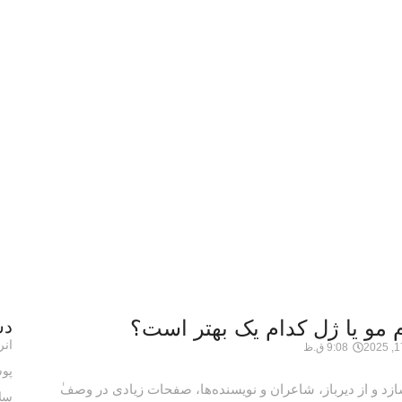
مجله سلامتی فوراور
خانه
/
پوست و زیبایی
/ انواع حالت دهنده موی فر؛ موس، کرم مو یا ژل کدام یک بهتر است؟
 مو یا ژل کدام یک بهتر است؟
دس
ان
9:08 ق.ظ
پوس
سل