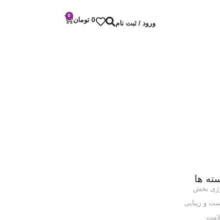
0
0
تومان
ورود / ثبت نام
ته ها
رژی بخش
ت و زیبایی
امت